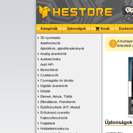
Kategóriák
Újdonságok
Kosár
Eszközök
3D nyomtatás
A budape
!
Adathordozók
értesítet
Ajándékok, ajándékutalványok
K
Analóg áramkörök
Audiotechnika
Autó HiFi
Biztosítékok
Csatlakozók
Csomagolás és tárolás
Digitális áramkörök
Diódák
Elemek, Akkuk, Töltők
Ellenállások, Potméterek
Építőkészletek (KIT, Modul)
Erősáramú szerelés
Fejlesztőeszközök
Újdonságok
Foglalatok
Hobbielektronika.hu