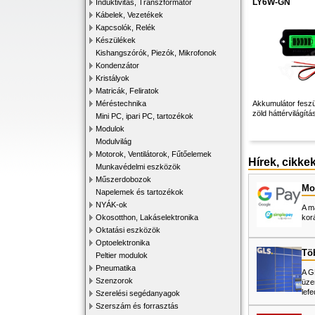
LY6W-GN
Induktivitás, Transzformátor
Kábelek, Vezetékek
Kapcsolók, Relék
Készülékek
Kishangszórók, Piezók, Mikrofonok
Kondenzátor
Kristályok
Matricák, Feliratok
Méréstechnika
Akkumulátor feszül
zöld háttérvilágítá
Mini PC, ipari PC, tartozékok
Modulok
Modulvilág
Motorok, Ventilátorok, Fűtőelemek
Hírek, cikke
Munkavédelmi eszközök
Műszerdobozok
Mos
Napelemek és tartozékok
NYÁK-ok
A m
Okosotthon, Lakáselektronika
kor
Oktatási eszközök
Optoelektronika
Tö
Peltier modulok
Pneumatika
A G
Szenzorok
üze
lefe
Szerelési segédanyagok
Szerszám és forrasztás