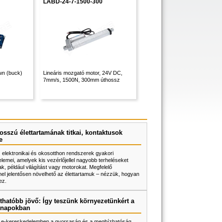
LABD-24-7-1500-300
wn (buck)
Lineáris mozgató motor, 24V DC,
7mm/s, 1500N, 300mm úthossz
osszú élettartamának titkai, kontaktusok
e
z elektronikai és okosotthon rendszerek gyakori
lemei, amelyek kis vezérlőjellel nagyobb terheléseket
k, például világítást vagy motorokat. Megfelelő
l jelentősen növelhető az élettartamuk – nézzük, hogyan
ez.
thatóbb jövő: Így teszünk környezetünkért a
napokban
 e-kereskedelemben a gyorsaság és a megbízhatóság