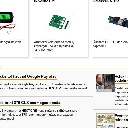
INA240A1-M
LM2596S-STPD
tségszint jelző,
Áramérzékelő erősítő modul,
Állítható DC-DC step-do
s
kétirányú, PWM elnyomással,
tápmodul
-4...80V, 20V/...
k
tantól fizethet Google Pay-el is!
Relék h
védelm
ai naptól már Google Pay-en keresztüli fizetés is lehetséges a
ábbi online fizetési módok mellett a HESTORE webáruházában!
A relék a
kapcsolóe
kapcsolna
védelemme
bb mint 870 GLS csomagautomata
érhető el 
LS Hungary - a HESTORE hosszútávú szállító partnere -
mbe helyezte a 870. csomagautomatáját is országos
Fenntar
dettséggel.
minden
A modern