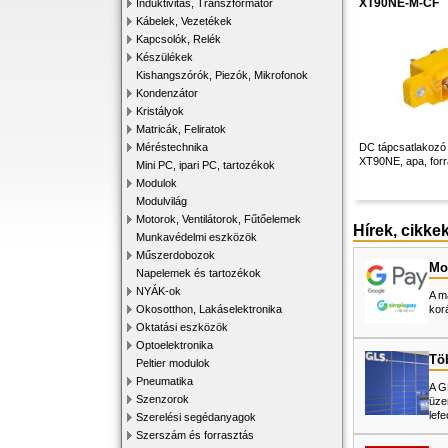
XT90NE-M-CF
Induktivitás, Transzformátor
Kábelek, Vezetékek
Kapcsolók, Relék
Készülékek
Kishangszórók, Piezók, Mikrofonok
Kondenzátor
Kristályok
Matricák, Feliratok
Méréstechnika
DC tápcsatlakozó
XT90NE, apa, forr
Mini PC, ipari PC, tartozékok
Modulok
Modulvilág
Motorok, Ventilátorok, Fűtőelemek
Hírek, cikke
Munkavédelmi eszközök
Műszerdobozok
Mos
Napelemek és tartozékok
NYÁK-ok
A m
Okosotthon, Lakáselektronika
kor
Oktatási eszközök
Optoelektronika
Tö
Peltier modulok
Pneumatika
A G
Szenzorok
üze
lefe
Szerelési segédanyagok
Szerszám és forrasztás