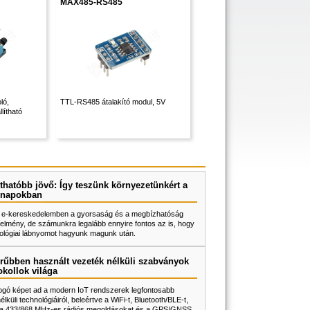
MAX485-RS485
ló,
TTL-RS485 átalakító modul, 5V
llítható
thatóbb jövő: Így teszünk környezetünkért a
napokban
 e-kereskedelemben a gyorsaság és a megbízhatóság
elmény, de számunkra legalább ennyire fontos az is, hogy
ológiai lábnyomot hagyunk magunk után.
rűbben használt vezeték nélküli szabványok
okollok világa
fogó képet ad a modern IoT rendszerek legfontosabb
lküli technológiáiról, beleértve a WiFi-t, Bluetooth/BLE-t,
, a 433/868 MHz-es rádiós megoldásokat és a GPS/GNSS