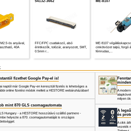
54132-3662
ME-8107
 M2.5-ös anyával,
FFC/FPC csatlakozó, alsó
ME-8107 végálláskapcso
asztható, 40A
érintkezők, tolózár, aranyozott, SMT,
cinkötvözet talpú, forgó á
0.5mm r...
fémrudas,...
k
tantól fizethet Google Pay-el is!
Fenntar
minden
ai naptól már Google Pay-en keresztüli fizetés is lehetséges a
ábbi online fizetési módok mellett a HESTORE webáruházában!
A modern
alapkövet
milyen ök
bb mint 870 GLS csomagautomata
A legsű
LS Hungary - a HESTORE hosszútávú szállító partnere -
és prot
mbe helyezte a 870. csomagautomatáját is országos
dettséggel.
A cikk át
vezeték né
Zigbee-t