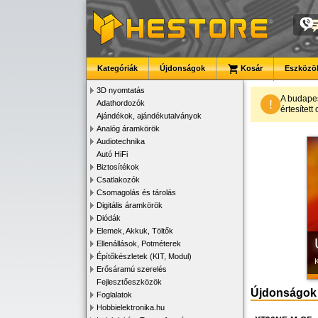
Kategóriák
Újdonságok
Kosár
Eszközök
3D nyomtatás
A budape
!
Adathordozók
értesítet
Ajándékok, ajándékutalványok
K
Analóg áramkörök
Audiotechnika
Autó HiFi
Biztosítékok
Csatlakozók
Csomagolás és tárolás
Digitális áramkörök
Diódák
Elemek, Akkuk, Töltők
Ellenállások, Potméterek
Építőkészletek (KIT, Modul)
Erősáramú szerelés
Fejlesztőeszközök
Újdonságok
Foglalatok
Hobbielektronika.hu