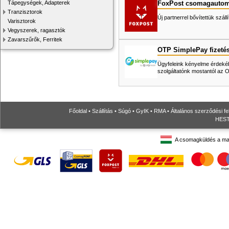
FoxPost csomagautom
Tápegységek, Adapterek
Tranzisztorok
Új partnerrel bővítettük száll
Varisztorok
Vegyszerek, ragasztók
Zavarszűrők, Ferritek
OTP SimplePay fizeté
Ügyfeleink kényelme érdekéb
szolgáltatónk mostantól az
Főoldal
•
Szállítás
•
Súgó
•
GyIK
•
RMA
•
Általános szerződési fe
HESTO
A csomagküldés a ma