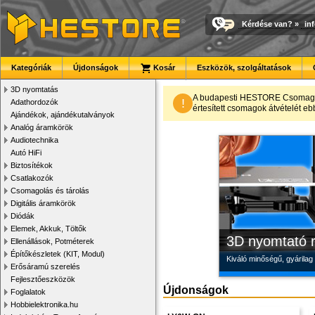
Kérdése van?
»
in
Kategóriák
Újdonságok
Kosár
Eszközök, szolgáltatások
3D nyomtatás
Modulvilág
Új PLA filamen
Megbízható la
A budapesti HESTORE CsomagPon
!
Adathordozók
értesített csomagok átvételét eb
Ajándékok, ajándékutalványok
Fejlesztés, szórakozás é
Kiváló árfekvésű, sok sz
Új, modern megjelenésű 
Analóg áramkörök
Audiotechnika
Autó HiFi
Biztosítékok
Csatlakozók
Csomagolás és tárolás
Digitális áramkörök
Diódák
Elemek, Akkuk, Töltők
3D nyomtató r
Ellenállások, Potméterek
Építőkészletek (KIT, Modul)
Kiváló minőségű, gyárilag
Erősáramú szerelés
Fejlesztőeszközök
Újdonságok
Foglalatok
Hobbielektronika.hu