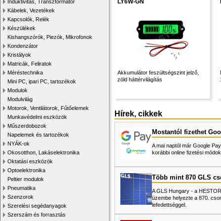
LY6W-GN
Induktivitás, Transzformátor
Kábelek, Vezetékek
Kapcsolók, Relék
Készülékek
Kishangszórók, Piezók, Mikrofonok
Kondenzátor
Kristályok
Matricák, Feliratok
Méréstechnika
Akkumulátor feszültségszint jelző,
zöld háttérvilágítás
Mini PC, ipari PC, tartozékok
Modulok
Modulvilág
Motorok, Ventilátorok, Fűtőelemek
Hírek, cikkek
Munkavédelmi eszközök
Műszerdobozok
Mostantól fizethet Goo
Napelemek és tartozékok
NYÁK-ok
A mai naptól már Google Pay-
Okosotthon, Lakáselektronika
korábbi online fizetési mó
Oktatási eszközök
Optoelektronika
Több mint 870 GLS c
Peltier modulok
Pneumatika
A GLS Hungary - a HESTORE 
Szenzorok
üzembe helyezte a 870. cso
lefedettséggel.
Szerelési segédanyagok
Szerszám és forrasztás