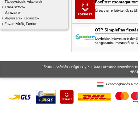
FoxPost csomagautom
Tápegységek, Adapterek
Tranzisztorok
Új partnerrel bővítettük száll
Varisztorok
Vegyszerek, ragasztók
Zavarszűrők, Ferritek
OTP SimplePay fizeté
Ügyfeleink kényelme érdekéb
szolgáltatónk mostantól az
Főoldal
•
Szállítás
•
Súgó
•
GyIK
•
RMA
•
Általános szerződési fe
HESTO
A csomagküldés a ma