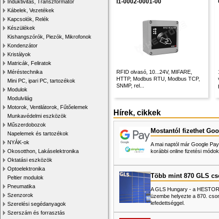
I1-0002-0001-00
Induktivitás, Transzformátor
Kábelek, Vezetékek
Kapcsolók, Relék
Készülékek
Kishangszórók, Piezók, Mikrofonok
Kondenzátor
Kristályok
Matricák, Feliratok
Méréstechnika
RFID olvasó, 10...24V, MIFARE,
HTTP, Modbus RTU, Modbus TCP,
Mini PC, ipari PC, tartozékok
SNMP, rel...
Modulok
Modulvilág
Motorok, Ventilátorok, Fűtőelemek
Hírek, cikkek
Munkavédelmi eszközök
Műszerdobozok
Mostantól fizethet Goo
Napelemek és tartozékok
NYÁK-ok
A mai naptól már Google Pay-
Okosotthon, Lakáselektronika
korábbi online fizetési mó
Oktatási eszközök
Optoelektronika
Több mint 870 GLS c
Peltier modulok
Pneumatika
A GLS Hungary - a HESTORE 
Szenzorok
üzembe helyezte a 870. cso
lefedettséggel.
Szerelési segédanyagok
Szerszám és forrasztás