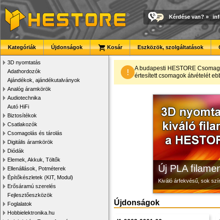
Kérdése van?
»
in
Kategóriák
Újdonságok
Kosár
Eszközök, szolgáltatások
3D nyomtatás
Modulvilág
3D nyomtató r
Megbízható la
A budapesti HESTORE CsomagPon
!
Adathordozók
értesített csomagok átvételét eb
Ajándékok, ajándékutalványok
Fejlesztés, szórakozás é
Kiváló minőségű, gyárilag
Új, modern megjelenésű 
Analóg áramkörök
Audiotechnika
Autó HiFi
Biztosítékok
Csatlakozók
Csomagolás és tárolás
Digitális áramkörök
Diódák
Elemek, Akkuk, Töltők
Új PLA filamen
Ellenállások, Potméterek
Építőkészletek (KIT, Modul)
Kiváló árfekvésű, sok sz
Erősáramú szerelés
Fejlesztőeszközök
Újdonságok
Foglalatok
Hobbielektronika.hu