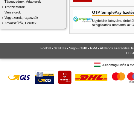
Tápegységek, Adapterek
Tranzisztorok
OTP SimplePay fizeté
Varisztorok
Vegyszerek, ragasztók
Ügyfeleink kényelme érdekéb
Zavarszűrők, Ferritek
szolgáltatónk mostantól az
Főoldal
•
Szállítás
•
Súgó
•
GyIK
•
RMA
•
Általános szerződési fe
HESTO
A csomagküldés a ma