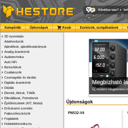
Kérdése van?
»
in
3D nyomtató r
Modulvilág
Új PLA filamen
Kategóriák
Újdonságok
Kosár
Eszközök, szolgáltatások
Kiváló minőségű, gyárilag
Fejlesztés, szórakozás é
Kiváló árfekvésű, sok sz
3D nyomtatás
Adathordozók
Ajándékok, ajándékutalványok
Analóg áramkörök
Audiotechnika
Autó HiFi
Biztosítékok
Csatlakozók
Csomagolás és tárolás
Megbízható la
Digitális áramkörök
Diódák
Új, modern megjelenésű 
Elemek, Akkuk, Töltők
Ellenállások, Potméterek
Újdonságok
Építőkészletek (KIT, Modul)
Erősáramú szerelés
PN532-V4
Fejlesztőeszközök
Foglalatok
Hobbielektronika.hu