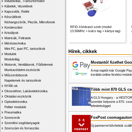
Induktivitás, Transzformátor
Kábelek, Vezetékek
Kapcsolók, Relék
Készülékek
Kishangszórók, Piezók, Mikrofonok
RFID író/olvasó szett (modul
Kondenzátor
13.56MHz + kulcs tag + kártya tag)
Kristályok
Matricák, Feliratok
Méréstechnika
Mini PC, ipari PC, tartozékok
Hírek, cikkek
Modulok
Modulvilág
Mostantól fizethet Goo
Motorok, Ventilátorok, Fűtőelemek
Munkavédelmi eszközök
A mai naptól már Google Pay-
korábbi online fizetési mó
Műszerdobozok
Napelemek és tartozékok
NYÁK-ok
Több mint 870 GLS c
Okosotthon, Lakáselektronika
Oktatási eszközök
A GLS Hungary - a HESTORE 
üzembe helyezte a 870. cso
Optoelektronika
lefedettséggel.
Peltier modulok
Pneumatika
FoxPost csomagautom
Szenzorok
Szerelési segédanyagok
Új partnerrel bővítettük száll
Szerszám és forrasztás