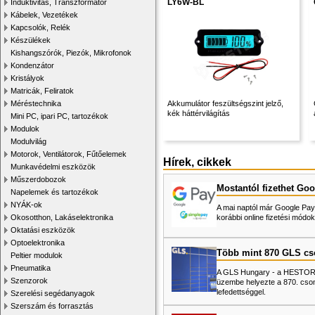
LY6W-BL
Induktivitás, Transzformátor
Kábelek, Vezetékek
Kapcsolók, Relék
Készülékek
Kishangszórók, Piezók, Mikrofonok
Kondenzátor
Kristályok
Matricák, Feliratok
Méréstechnika
Akkumulátor feszültségszint jelző,
kék háttérvilágítás
Mini PC, ipari PC, tartozékok
Modulok
Modulvilág
Motorok, Ventilátorok, Fűtőelemek
Hírek, cikkek
Munkavédelmi eszközök
Műszerdobozok
Mostantól fizethet Goo
Napelemek és tartozékok
NYÁK-ok
A mai naptól már Google Pay-
Okosotthon, Lakáselektronika
korábbi online fizetési mó
Oktatási eszközök
Optoelektronika
Több mint 870 GLS c
Peltier modulok
Pneumatika
A GLS Hungary - a HESTORE 
Szenzorok
üzembe helyezte a 870. cso
lefedettséggel.
Szerelési segédanyagok
Szerszám és forrasztás