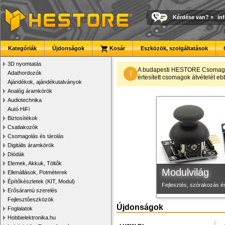
Kérdése van?
»
in
Kategóriák
Újdonságok
Kosár
Eszközök, szolgáltatások
3D nyomtatás
Új PLA filamen
3D nyomtató r
Megbízható la
A budapesti HESTORE CsomagPon
!
Adathordozók
értesített csomagok átvételét eb
Ajándékok, ajándékutalványok
Kiváló árfekvésű, sok sz
Kiváló minőségű, gyárilag
Új, modern megjelenésű 
Analóg áramkörök
Audiotechnika
Autó HiFi
Biztosítékok
Csatlakozók
Csomagolás és tárolás
Digitális áramkörök
Diódák
Elemek, Akkuk, Töltők
Modulvilág
Ellenállások, Potméterek
Építőkészletek (KIT, Modul)
Fejlesztés, szórakozás é
Erősáramú szerelés
Fejlesztőeszközök
Újdonságok
Foglalatok
Hobbielektronika.hu