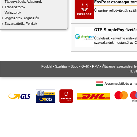
FoxPost csomagautom
Tápegységek, Adapterek
Tranzisztorok
Új partnerrel bővítettük száll
Varisztorok
Vegyszerek, ragasztók
Zavarszűrők, Ferritek
OTP SimplePay fizeté
Ügyfeleink kényelme érdekéb
szolgáltatónk mostantól az
Főoldal
•
Szállítás
•
Súgó
•
GyIK
•
RMA
•
Általános szerződési fe
HESTO
A csomagküldés a ma