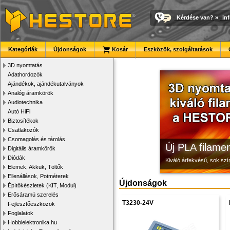
Kérdése van?
»
in
Modulvilág
Megbízható la
3D nyomtató r
Kategóriák
Újdonságok
Kosár
Eszközök, szolgáltatások
Fejlesztés, szórakozás é
Új, modern megjelenésű 
Kiváló minőségű, gyárilag
3D nyomtatás
Adathordozók
Ajándékok, ajándékutalványok
Analóg áramkörök
Audiotechnika
Autó HiFi
Biztosítékok
Csatlakozók
Csomagolás és tárolás
Új PLA filamen
Digitális áramkörök
Diódák
Kiváló árfekvésű, sok sz
Elemek, Akkuk, Töltők
Ellenállások, Potméterek
Újdonságok
Építőkészletek (KIT, Modul)
Erősáramú szerelés
T3230-24V
Fejlesztőeszközök
Foglalatok
Hobbielektronika.hu