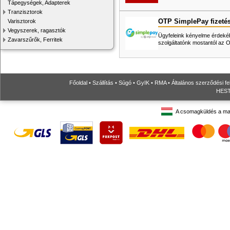
Tápegységek, Adapterek
Tranzisztorok
OTP SimplePay fizeté
Varisztorok
Vegyszerek, ragasztók
Ügyfeleink kényelme érdekéb
Zavarszűrők, Ferritek
szolgáltatónk mostantól az
Főoldal
•
Szállítás
•
Súgó
•
GyIK
•
RMA
•
Általános szerződési fe
HESTO
A csomagküldés a ma