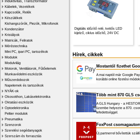
Induktivitás, Transzformátor
Kábelek, Vezetékek
Kapcsolók, Relék
Készülékek
Kishangszórók, Piezók, Mikrofonok
Digitális időzítő relé, kettős LED
Kondenzátor
kijelző, ciklus időzítő, 24V DC
Kristályok
Matricák, Feliratok
Méréstechnika
Mini PC, ipari PC, tartozékok
Hírek, cikkek
Modulok
Modulvilág
Mostantól fizethet Goo
Motorok, Ventilátorok, Fűtőelemek
Munkavédelmi eszközök
A mai naptól már Google Pay-
korábbi online fizetési mó
Műszerdobozok
Napelemek és tartozékok
NYÁK-ok
Több mint 870 GLS c
Okosotthon, Lakáselektronika
Oktatási eszközök
A GLS Hungary - a HESTORE 
üzembe helyezte a 870. cso
Optoelektronika
lefedettséggel.
Peltier modulok
Pneumatika
FoxPost csomagautom
Szenzorok
Szerelési segédanyagok
Új partnerrel bővítettük száll
Szerszám és forrasztás