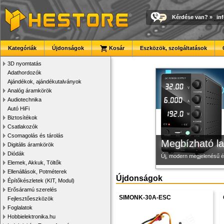
Kérdése van?
»
in
3D nyomtató r
Modulvilág
Új PLA filamen
Kategóriák
Újdonságok
Kosár
Eszközök, szolgáltatások
Kiváló minőségű, gyárilag
Fejlesztés, szórakozás é
Kiváló árfekvésű, sok sz
3D nyomtatás
Adathordozók
Ajándékok, ajándékutalványok
Analóg áramkörök
Audiotechnika
Autó HiFi
Biztosítékok
Csatlakozók
Csomagolás és tárolás
Megbízható la
Digitális áramkörök
Diódák
Új, modern megjelenésű 
Elemek, Akkuk, Töltők
Ellenállások, Potméterek
Újdonságok
Építőkészletek (KIT, Modul)
Erősáramú szerelés
SIMONK-30A-ESC
Fejlesztőeszközök
Foglalatok
Hobbielektronika.hu