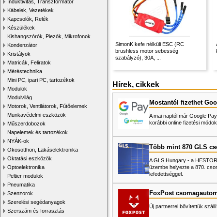
Induktivitás, Transzformátor
Kábelek, Vezetékek
Kapcsolók, Relék
Készülékek
Kishangszórók, Piezók, Mikrofonok
SimonK kefe nélküli ESC (RC
Kondenzátor
brushless motor sebesség
Kristályok
szabályzó), 30A, ...
Matricák, Feliratok
Méréstechnika
Mini PC, ipari PC, tartozékok
Hírek, cikkek
Modulok
Modulvilág
Mostantól fizethet Goo
Motorok, Ventilátorok, Fűtőelemek
Munkavédelmi eszközök
A mai naptól már Google Pay-
korábbi online fizetési mó
Műszerdobozok
Napelemek és tartozékok
NYÁK-ok
Több mint 870 GLS c
Okosotthon, Lakáselektronika
Oktatási eszközök
A GLS Hungary - a HESTORE 
üzembe helyezte a 870. cso
Optoelektronika
lefedettséggel.
Peltier modulok
Pneumatika
FoxPost csomagautom
Szenzorok
Szerelési segédanyagok
Új partnerrel bővítettük száll
Szerszám és forrasztás