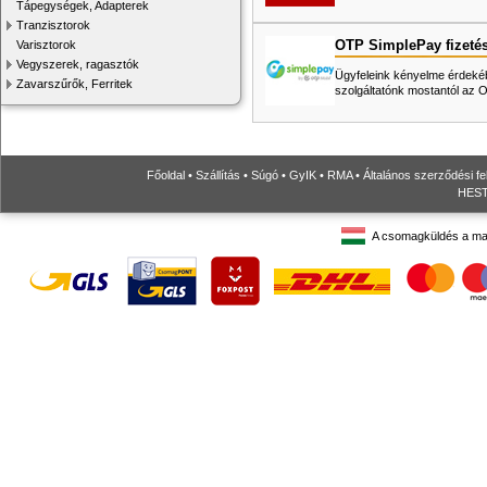
Tápegységek, Adapterek
Tranzisztorok
OTP SimplePay fizeté
Varisztorok
Vegyszerek, ragasztók
Ügyfeleink kényelme érdekéb
Zavarszűrők, Ferritek
szolgáltatónk mostantól az
Főoldal
•
Szállítás
•
Súgó
•
GyIK
•
RMA
•
Általános szerződési fe
HESTO
A csomagküldés a ma