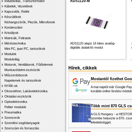
ADS1120-M
Induktivitás, Transzformátor
Kábelek, Vezetékek
Kapcsolók, Relék
Készülékek
Kishangszórók, Piezók, Mikrofonok
Kondenzátor
Kristályok
Matricák, Feliratok
Méréstechnika
ADS1120 alapú 16 bites analóg-
digitális átalakító modul
Mini PC, ipari PC, tartozékok
Modulok
Modulvilág
Motorok, Ventilátorok, Fűtőelemek
Hírek, cikkek
Munkavédelmi eszközök
Műszerdobozok
Mostantól fizethet Goo
Napelemek és tartozékok
NYÁK-ok
A mai naptól már Google Pay-
Okosotthon, Lakáselektronika
korábbi online fizetési mó
Oktatási eszközök
Optoelektronika
Több mint 870 GLS c
Peltier modulok
Pneumatika
A GLS Hungary - a HESTORE 
Szenzorok
üzembe helyezte a 870. cso
lefedettséggel.
Szerelési segédanyagok
Szerszám és forrasztás