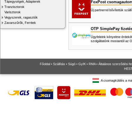
FoxPost csomagautom
Tápegységek, Adapterek
Tranzisztorok
Új partnerrel bővítettük száll
Varisztorok
Vegyszerek, ragasztók
Zavarszűrők, Ferritek
OTP SimplePay fizeté
Ügyfeleink kényelme érdekéb
szolgáltatónk mostantól az
Főoldal
•
Szállítás
•
Súgó
•
GyIK
•
RMA
•
Általános szerződési fe
HESTO
A csomagküldés a ma