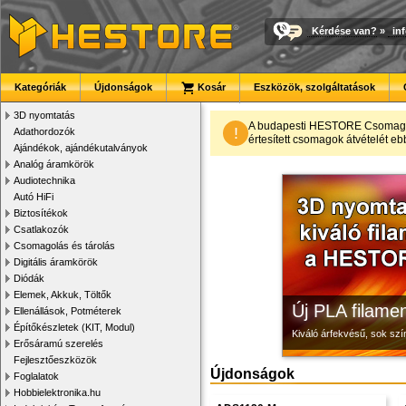
Kérdése van?
»
in
Kategóriák
Újdonságok
Kosár
Eszközök, szolgáltatások
3D nyomtatás
3D nyomtató r
Modulvilág
Megbízható la
A budapesti HESTORE CsomagPon
!
Adathordozók
értesített csomagok átvételét eb
Ajándékok, ajándékutalványok
Kiváló minőségű, gyárilag
Fejlesztés, szórakozás é
Új, modern megjelenésű 
Analóg áramkörök
Audiotechnika
Autó HiFi
Biztosítékok
Csatlakozók
Csomagolás és tárolás
Digitális áramkörök
Diódák
Elemek, Akkuk, Töltők
Új PLA filamen
Ellenállások, Potméterek
Építőkészletek (KIT, Modul)
Kiváló árfekvésű, sok sz
Erősáramú szerelés
Fejlesztőeszközök
Újdonságok
Foglalatok
Hobbielektronika.hu