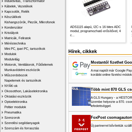
Induktivitás, Transzformátor
Kábelek, Vezetékek
Kapcsolók, Relék
Készülékek
Kishangszórók, Piezók, Mikrofonok
ADS1115 alapú, I2C-s 16 bites ADC
Kondenzátor
modul, programozható erősítővel, 4
Kristályok
c...
Matricák, Feliratok
Méréstechnika
Mini PC, ipari PC, tartozékok
Hírek, cikkek
Modulok
Modulvilág
Mostantól fizethet Goo
Motorok, Ventilátorok, Fűtőelemek
Munkavédelmi eszközök
A mai naptól már Google Pay-
korábbi online fizetési mó
Műszerdobozok
Napelemek és tartozékok
NYÁK-ok
Több mint 870 GLS c
Okosotthon, Lakáselektronika
Oktatási eszközök
A GLS Hungary - a HESTORE 
üzembe helyezte a 870. cso
Optoelektronika
lefedettséggel.
Peltier modulok
Pneumatika
FoxPost csomagautom
Szenzorok
Szerelési segédanyagok
Új partnerrel bővítettük száll
Szerszám és forrasztás