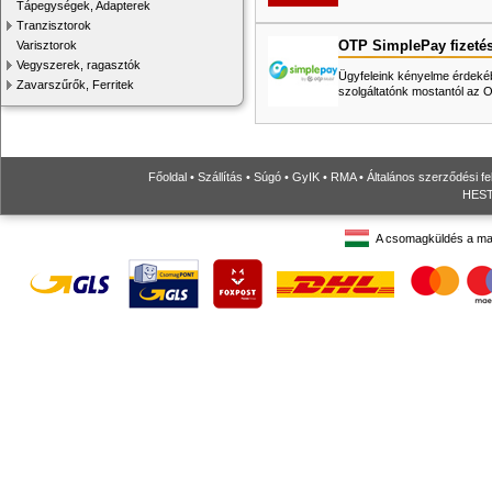
Tápegységek, Adapterek
Tranzisztorok
OTP SimplePay fizeté
Varisztorok
Vegyszerek, ragasztók
Ügyfeleink kényelme érdekéb
Zavarszűrők, Ferritek
szolgáltatónk mostantól az
Főoldal
•
Szállítás
•
Súgó
•
GyIK
•
RMA
•
Általános szerződési fe
HESTO
A csomagküldés a ma