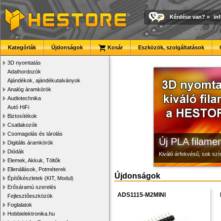
Kérdése van?
»
in
3D nyomtató r
Modulvilág
Megbízható la
Kategóriák
Újdonságok
Kosár
Eszközök, szolgáltatások
Kiváló minőségű, gyárilag
Fejlesztés, szórakozás é
Új, modern megjelenésű 
3D nyomtatás
Adathordozók
Ajándékok, ajándékutalványok
Analóg áramkörök
Audiotechnika
Autó HiFi
Biztosítékok
Csatlakozók
Csomagolás és tárolás
Új PLA filamen
Digitális áramkörök
Diódák
Kiváló árfekvésű, sok sz
Elemek, Akkuk, Töltők
Ellenállások, Potméterek
Újdonságok
Építőkészletek (KIT, Modul)
Erősáramú szerelés
ADS1115-M2MINI
Fejlesztőeszközök
Foglalatok
Hobbielektronika.hu