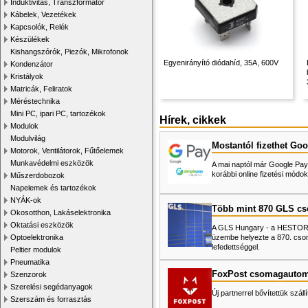
Induktivitás, Transzformátor
Kábelek, Vezetékek
Kapcsolók, Relék
Készülékek
Kishangszórók, Piezók, Mikrofonok
Egyenirányító diódahíd, 35A, 600V
Kondenzátor
Kristályok
Matricák, Feliratok
Méréstechnika
Mini PC, ipari PC, tartozékok
Hírek, cikkek
Modulok
Modulvilág
Mostantól fizethet Goo
Motorok, Ventilátorok, Fűtőelemek
Munkavédelmi eszközök
A mai naptól már Google Pay-
korábbi online fizetési mó
Műszerdobozok
Napelemek és tartozékok
NYÁK-ok
Több mint 870 GLS c
Okosotthon, Lakáselektronika
Oktatási eszközök
A GLS Hungary - a HESTORE 
üzembe helyezte a 870. cso
Optoelektronika
lefedettséggel.
Peltier modulok
Pneumatika
FoxPost csomagautom
Szenzorok
Szerelési segédanyagok
Új partnerrel bővítettük száll
Szerszám és forrasztás