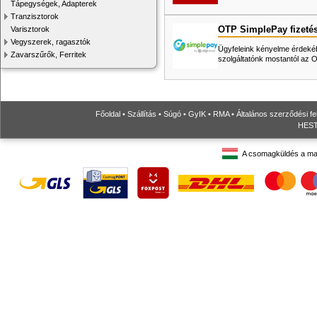
Tápegységek, Adapterek
Tranzisztorok
OTP SimplePay fizeté
Varisztorok
Vegyszerek, ragasztók
Ügyfeleink kényelme érdekéb
Zavarszűrők, Ferritek
szolgáltatónk mostantól az
Főoldal
•
Szállítás
•
Súgó
•
GyIK
•
RMA
•
Általános szerződési fe
HESTO
A csomagküldés a ma