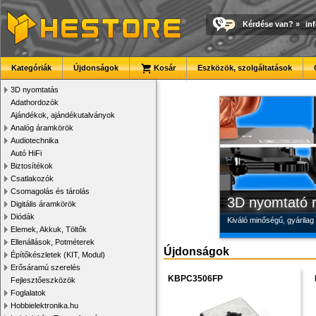
Kérdése van?
»
in
Új PLA filamen
Megbízható la
Modulvilág
Kategóriák
Újdonságok
Kosár
Eszközök, szolgáltatások
Kiváló árfekvésű, sok sz
Új, modern megjelenésű 
Fejlesztés, szórakozás é
3D nyomtatás
Adathordozók
Ajándékok, ajándékutalványok
Analóg áramkörök
Audiotechnika
Autó HiFi
Biztosítékok
Csatlakozók
Csomagolás és tárolás
3D nyomtató r
Digitális áramkörök
Diódák
Kiváló minőségű, gyárilag
Elemek, Akkuk, Töltők
Ellenállások, Potméterek
Újdonságok
Építőkészletek (KIT, Modul)
Erősáramú szerelés
KBPC3506FP
Fejlesztőeszközök
Foglalatok
Hobbielektronika.hu