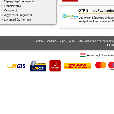
Tápegységek, Adapterek
Tranzisztorok
OTP SimplePay fizeté
Varisztorok
Vegyszerek, ragasztók
Ügyfeleink kényelme érdekéb
Zavarszűrők, Ferritek
szolgáltatónk mostantól az
Főoldal
•
Szállítás
•
Súgó
•
GyIK
•
RMA
•
Általános szerződési fe
HESTO
A csomagküldés a ma