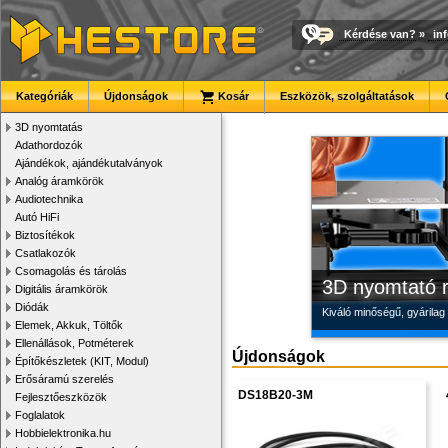
Kérdése van?
»
in
Új PLA filamen
Megbízható la
Modulvilág
Kategóriák
Újdonságok
Kosár
Eszközök, szolgáltatások
Kiváló árfekvésű, sok sz
Új, modern megjelenésű 
Fejlesztés, szórakozás é
3D nyomtatás
Adathordozók
Ajándékok, ajándékutalványok
Analóg áramkörök
Audiotechnika
Autó HiFi
Biztosítékok
Csatlakozók
Csomagolás és tárolás
3D nyomtató r
Digitális áramkörök
Diódák
Kiváló minőségű, gyárilag
Elemek, Akkuk, Töltők
Ellenállások, Potméterek
Újdonságok
Építőkészletek (KIT, Modul)
Erősáramú szerelés
DS18B20-3M
Fejlesztőeszközök
Foglalatok
Hobbielektronika.hu