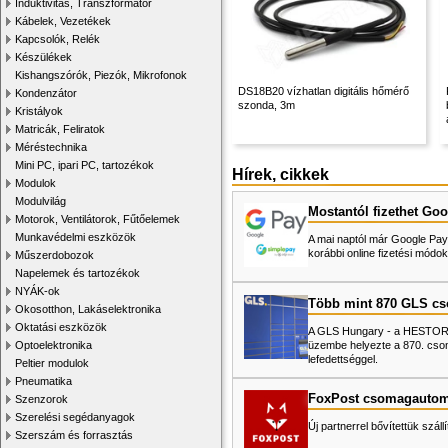
Induktivitás, Transzformátor
Kábelek, Vezetékek
Kapcsolók, Relék
Készülékek
Kishangszórók, Piezók, Mikrofonok
DS18B20 vízhatlan digitális hőmérő
Kondenzátor
szonda, 3m
Kristályok
Matricák, Feliratok
Méréstechnika
Mini PC, ipari PC, tartozékok
Hírek, cikkek
Modulok
Modulvilág
Mostantól fizethet Goo
Motorok, Ventilátorok, Fűtőelemek
Munkavédelmi eszközök
A mai naptól már Google Pay-
korábbi online fizetési mó
Műszerdobozok
Napelemek és tartozékok
NYÁK-ok
Több mint 870 GLS c
Okosotthon, Lakáselektronika
Oktatási eszközök
A GLS Hungary - a HESTORE 
üzembe helyezte a 870. cso
Optoelektronika
lefedettséggel.
Peltier modulok
Pneumatika
FoxPost csomagautom
Szenzorok
Szerelési segédanyagok
Új partnerrel bővítettük száll
Szerszám és forrasztás