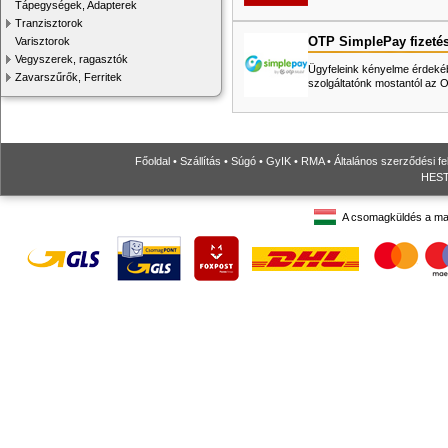
Tápegységek, Adapterek
Tranzisztorok
OTP SimplePay fizeté
Varisztorok
Vegyszerek, ragasztók
Ügyfeleink kényelme érdekéb
Zavarszűrők, Ferritek
szolgáltatónk mostantól az
Főoldal
•
Szállítás
•
Súgó
•
GyIK
•
RMA
•
Általános szerződési fe
HESTO
A csomagküldés a ma