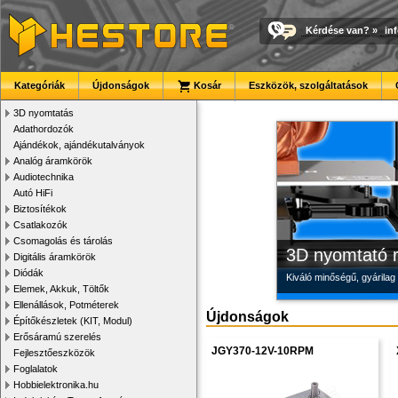
Kérdése van?
»
in
Megbízható la
Új PLA filamen
Modulvilág
Kategóriák
Újdonságok
Kosár
Eszközök, szolgáltatások
Új, modern megjelenésű 
Kiváló árfekvésű, sok sz
Fejlesztés, szórakozás é
3D nyomtatás
Adathordozók
Ajándékok, ajándékutalványok
Analóg áramkörök
Audiotechnika
Autó HiFi
Biztosítékok
Csatlakozók
Csomagolás és tárolás
3D nyomtató r
Digitális áramkörök
Diódák
Kiváló minőségű, gyárilag
Elemek, Akkuk, Töltők
Ellenállások, Potméterek
Újdonságok
Építőkészletek (KIT, Modul)
Erősáramú szerelés
JGY370-12V-10RPM
Fejlesztőeszközök
Foglalatok
Hobbielektronika.hu