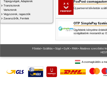
FoxPost csomagautom
Tápegységek, Adapterek
Tranzisztorok
Új partnerrel bővítettük száll
Varisztorok
Vegyszerek, ragasztók
Zavarszűrők, Ferritek
OTP SimplePay fizeté
Ügyfeleink kényelme érdekéb
szolgáltatónk mostantól az
Főoldal
•
Szállítás
•
Súgó
•
GyIK
•
RMA
•
Általános szerződési fe
HESTO
A csomagküldés a ma