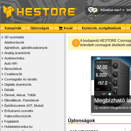
Kérdése van?
»
in
Kategóriák
Újdonságok
Kosár
Eszközök, szolgáltatások
3D nyomtatás
Modulvilág
3D nyomtató r
Új PLA filamen
A budapesti HESTORE CsomagPon
!
Adathordozók
értesített csomagok átvételét eb
Ajándékok, ajándékutalványok
Fejlesztés, szórakozás é
Kiváló minőségű, gyárilag
Kiváló árfekvésű, sok sz
Analóg áramkörök
Audiotechnika
Autó HiFi
Biztosítékok
Csatlakozók
Csomagolás és tárolás
Digitális áramkörök
Diódák
Elemek, Akkuk, Töltők
Megbízható la
Ellenállások, Potméterek
Építőkészletek (KIT, Modul)
Új, modern megjelenésű 
Erősáramú szerelés
Fejlesztőeszközök
Újdonságok
Foglalatok
Hobbielektronika.hu