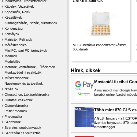
CAP-KIT-600PCS
Induktivitás, Transzformátor
Kábelek, Vezetékek
Kapcsolók, Relék
Készülékek
Kishangszórók, Piezók, Mikrofonok
Kondenzátor
Kristályok
Matricák, Feliratok
Méréstechnika
MLCC kerámia kondenzátor készlet,
600 darab
Mini PC, ipari PC, tartozékok
Modulok
Modulvilág
Motorok, Ventilátorok, Fűtőelemek
Hírek, cikkek
Munkavédelmi eszközök
Műszerdobozok
Mostantól fizethet Goo
Napelemek és tartozékok
NYÁK-ok
A mai naptól már Google Pay-
Okosotthon, Lakáselektronika
korábbi online fizetési mó
Oktatási eszközök
Optoelektronika
Több mint 870 GLS c
Peltier modulok
Pneumatika
A GLS Hungary - a HESTORE 
Szenzorok
üzembe helyezte a 870. cso
lefedettséggel.
Szerelési segédanyagok
Szerszám és forrasztás