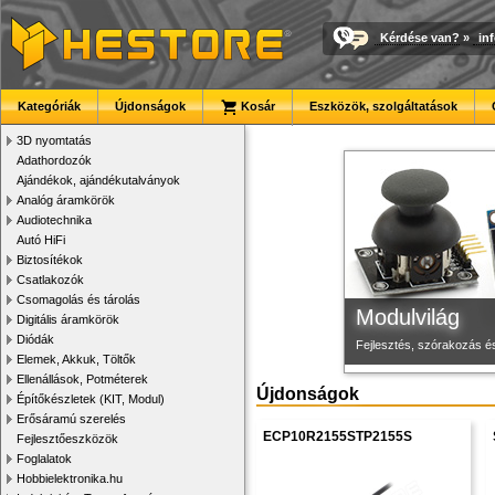
Kérdése van?
»
in
3D nyomtató r
Megbízható la
Új PLA filamen
Kategóriák
Újdonságok
Kosár
Eszközök, szolgáltatások
Kiváló minőségű, gyárilag
Új, modern megjelenésű 
Kiváló árfekvésű, sok sz
3D nyomtatás
Adathordozók
Ajándékok, ajándékutalványok
Analóg áramkörök
Audiotechnika
Autó HiFi
Biztosítékok
Csatlakozók
Csomagolás és tárolás
Modulvilág
Digitális áramkörök
Diódák
Fejlesztés, szórakozás é
Elemek, Akkuk, Töltők
Ellenállások, Potméterek
Újdonságok
Építőkészletek (KIT, Modul)
Erősáramú szerelés
ECP10R2155STP2155S
Fejlesztőeszközök
Foglalatok
Hobbielektronika.hu