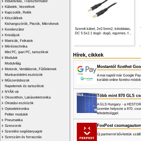
Induktivitás, Transzformátor
Kábelek, Vezetékek
Kapcsolók, Relék
Készülékek
Kishangszórók, Piezók, Mikrofonok
Szerelt kábel, 2x0.5mm2, kétoldalas,
Kondenzátor
DC 5.5x2.1 dugó- dugó, egyenes, f...
Kristályok
Matricák, Feliratok
Méréstechnika
Mini PC, ipari PC, tartozékok
Hírek, cikkek
Modulok
Modulvilág
Mostantól fizethet Goo
Motorok, Ventilátorok, Fűtőelemek
Munkavédelmi eszközök
A mai naptól már Google Pay-
korábbi online fizetési mó
Műszerdobozok
Napelemek és tartozékok
NYÁK-ok
Több mint 870 GLS c
Okosotthon, Lakáselektronika
Oktatási eszközök
A GLS Hungary - a HESTORE 
üzembe helyezte a 870. cso
Optoelektronika
lefedettséggel.
Peltier modulok
Pneumatika
FoxPost csomagautom
Szenzorok
Szerelési segédanyagok
Új partnerrel bővítettük száll
Szerszám és forrasztás