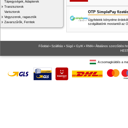
Tápegységek, Adapterek
Tranzisztorok
OTP SimplePay fizeté
Varisztorok
Vegyszerek, ragasztók
Ügyfeleink kényelme érdekéb
Zavarszűrők, Ferritek
szolgáltatónk mostantól az
Főoldal
•
Szállítás
•
Súgó
•
GyIK
•
RMA
•
Általános szerződési fe
HESTO
A csomagküldés a ma