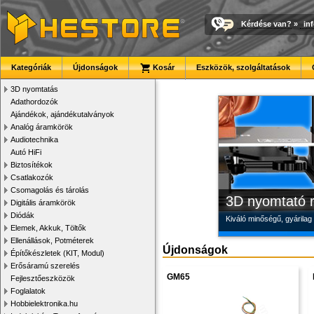
Kérdése van?
»
in
Modulvilág
Megbízható la
Új PLA filamen
Kategóriák
Újdonságok
Kosár
Eszközök, szolgáltatások
Fejlesztés, szórakozás é
Új, modern megjelenésű 
Kiváló árfekvésű, sok sz
3D nyomtatás
Adathordozók
Ajándékok, ajándékutalványok
Analóg áramkörök
Audiotechnika
Autó HiFi
Biztosítékok
Csatlakozók
Csomagolás és tárolás
3D nyomtató r
Digitális áramkörök
Diódák
Kiváló minőségű, gyárilag
Elemek, Akkuk, Töltők
Ellenállások, Potméterek
Újdonságok
Építőkészletek (KIT, Modul)
Erősáramú szerelés
GM65
Fejlesztőeszközök
Foglalatok
Hobbielektronika.hu