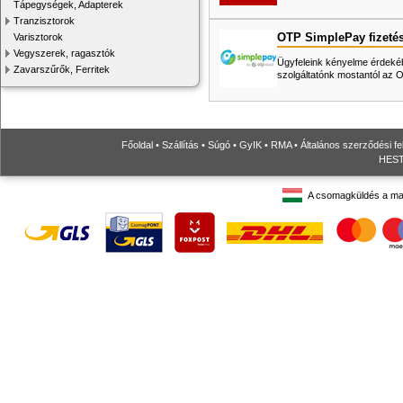
Tápegységek, Adapterek
Tranzisztorok
OTP SimplePay fizeté
Varisztorok
Vegyszerek, ragasztók
Ügyfeleink kényelme érdekéb
Zavarszűrők, Ferritek
szolgáltatónk mostantól az
Főoldal
•
Szállítás
•
Súgó
•
GyIK
•
RMA
•
Általános szerződési fe
HESTO
A csomagküldés a ma