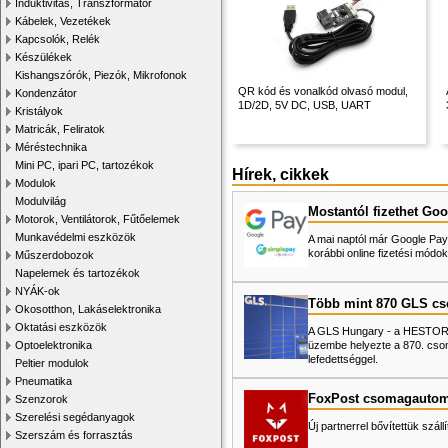
Induktivitás, Transzformátor
Kábelek, Vezetékek
Kapcsolók, Relék
Készülékek
Kishangszórók, Piezók, Mikrofonok
QR kód és vonalkód olvasó modul,
Kondenzátor
1D/2D, 5V DC, USB, UART
Kristályok
Matricák, Feliratok
Méréstechnika
Mini PC, ipari PC, tartozékok
Hírek, cikkek
Modulok
Modulvilág
Mostantól fizethet Goo
Motorok, Ventilátorok, Fűtőelemek
Munkavédelmi eszközök
A mai naptól már Google Pay-
korábbi online fizetési mó
Műszerdobozok
Napelemek és tartozékok
NYÁK-ok
Több mint 870 GLS c
Okosotthon, Lakáselektronika
Oktatási eszközök
A GLS Hungary - a HESTORE 
üzembe helyezte a 870. cso
Optoelektronika
lefedettséggel.
Peltier modulok
Pneumatika
FoxPost csomagautom
Szenzorok
Szerelési segédanyagok
Új partnerrel bővítettük száll
Szerszám és forrasztás