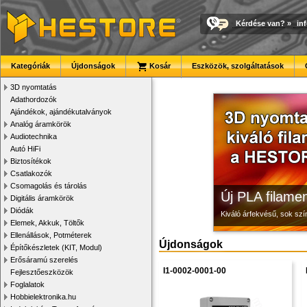
Kérdése van?
»
in
Megbízható la
Modulvilág
3D nyomtató r
Kategóriák
Újdonságok
Kosár
Eszközök, szolgáltatások
Új, modern megjelenésű 
Fejlesztés, szórakozás é
Kiváló minőségű, gyárilag
3D nyomtatás
Adathordozók
Ajándékok, ajándékutalványok
Analóg áramkörök
Audiotechnika
Autó HiFi
Biztosítékok
Csatlakozók
Csomagolás és tárolás
Új PLA filamen
Digitális áramkörök
Diódák
Kiváló árfekvésű, sok sz
Elemek, Akkuk, Töltők
Ellenállások, Potméterek
Újdonságok
Építőkészletek (KIT, Modul)
Erősáramú szerelés
I1-0002-0001-00
Fejlesztőeszközök
Foglalatok
Hobbielektronika.hu