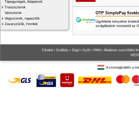
Tápegységek, Adapterek
Tranzisztorok
OTP SimplePay fizeté
Varisztorok
Vegyszerek, ragasztók
Ügyfeleink kényelme érdekéb
Zavarszűrők, Ferritek
szolgáltatónk mostantól az
Főoldal
•
Szállítás
•
Súgó
•
GyIK
•
RMA
•
Általános szerződési fe
HESTO
A csomagküldés a ma