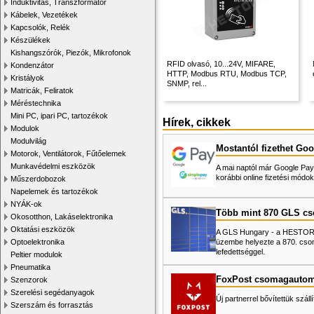
Induktivitás, Transzformátor
Kábelek, Vezetékek
Kapcsolók, Relék
Készülékek
Kishangszórók, Piezók, Mikrofonok
RFID olvasó, 10...24V, MIFARE,
Kondenzátor
HTTP, Modbus RTU, Modbus TCP,
Kristályok
SNMP, rel...
Matricák, Feliratok
Méréstechnika
Mini PC, ipari PC, tartozékok
Hírek, cikkek
Modulok
Modulvilág
Mostantól fizethet Goo
Motorok, Ventilátorok, Fűtőelemek
Munkavédelmi eszközök
A mai naptól már Google Pay-
korábbi online fizetési mó
Műszerdobozok
Napelemek és tartozékok
NYÁK-ok
Több mint 870 GLS c
Okosotthon, Lakáselektronika
Oktatási eszközök
A GLS Hungary - a HESTORE 
üzembe helyezte a 870. cso
Optoelektronika
lefedettséggel.
Peltier modulok
Pneumatika
FoxPost csomagautom
Szenzorok
Szerelési segédanyagok
Új partnerrel bővítettük száll
Szerszám és forrasztás