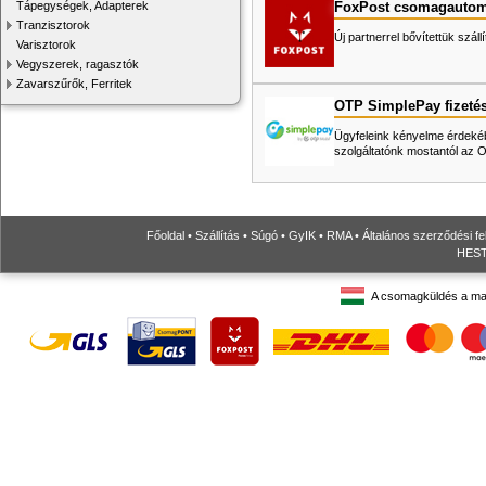
FoxPost csomagautom
Tápegységek, Adapterek
Tranzisztorok
Új partnerrel bővítettük száll
Varisztorok
Vegyszerek, ragasztók
Zavarszűrők, Ferritek
OTP SimplePay fizeté
Ügyfeleink kényelme érdekéb
szolgáltatónk mostantól az
Főoldal
•
Szállítás
•
Súgó
•
GyIK
•
RMA
•
Általános szerződési fe
HESTO
A csomagküldés a ma