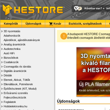
Kérdése van?
»
in
Kategóriák
Újdonságok
Kosár
Eszközök, szolgáltatások
3D nyomtatás
3D nyomtató r
Megbízható la
Modulvilág
A budapesti HESTORE CsomagPon
!
Adathordozók
értesített csomagok átvételét eb
Ajándékok, ajándékutalványok
Kiváló minőségű, gyárilag
Új, modern megjelenésű 
Fejlesztés, szórakozás é
Analóg áramkörök
Audiotechnika
Autó HiFi
Biztosítékok
Csatlakozók
Csomagolás és tárolás
Digitális áramkörök
Diódák
Elemek, Akkuk, Töltők
Új PLA filamen
Ellenállások, Potméterek
Építőkészletek (KIT, Modul)
Kiváló árfekvésű, sok sz
Erősáramú szerelés
Fejlesztőeszközök
Újdonságok
Foglalatok
Hobbielektronika.hu