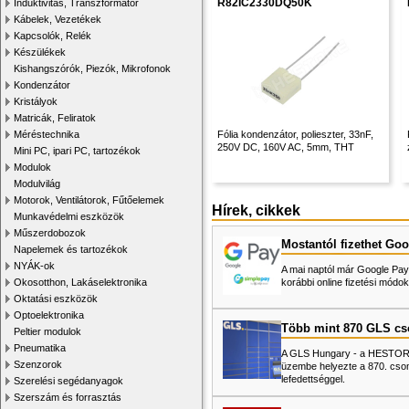
R82IC2330DQ50K
Induktivitás, Transzformátor
Kábelek, Vezetékek
Kapcsolók, Relék
Készülékek
Kishangszórók, Piezók, Mikrofonok
Kondenzátor
Kristályok
Matricák, Feliratok
Méréstechnika
Fólia kondenzátor, polieszter, 33nF,
250V DC, 160V AC, 5mm, THT
Mini PC, ipari PC, tartozékok
Modulok
Modulvilág
Motorok, Ventilátorok, Fűtőelemek
Hírek, cikkek
Munkavédelmi eszközök
Műszerdobozok
Mostantól fizethet Goo
Napelemek és tartozékok
NYÁK-ok
A mai naptól már Google Pay-
Okosotthon, Lakáselektronika
korábbi online fizetési mó
Oktatási eszközök
Optoelektronika
Több mint 870 GLS c
Peltier modulok
Pneumatika
A GLS Hungary - a HESTORE 
Szenzorok
üzembe helyezte a 870. cso
lefedettséggel.
Szerelési segédanyagok
Szerszám és forrasztás