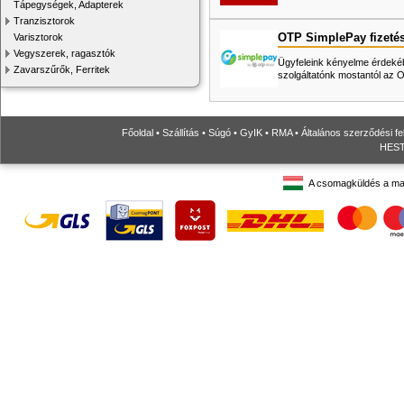
Tápegységek, Adapterek
Tranzisztorok
OTP SimplePay fizeté
Varisztorok
Vegyszerek, ragasztók
Ügyfeleink kényelme érdekéb
Zavarszűrők, Ferritek
szolgáltatónk mostantól az
Főoldal
•
Szállítás
•
Súgó
•
GyIK
•
RMA
•
Általános szerződési fe
HESTO
A csomagküldés a ma