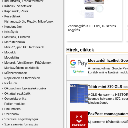
Induktivitás, Transzformátor
Kábelek, Vezetékek
Kapcsolók, Relék
Készülékek
Kishangszórók, Piezók, Mikrofonok
Zsebnagyító 3 LED-del, 45-szörös
Kondenzátor
nagyítás
Kristályok
Matricák, Feliratok
Méréstechnika
Mini PC, ipari PC, tartozékok
Hírek, cikkek
Modulok
Modulvilág
Mostantól fizethet Goo
Motorok, Ventilátorok, Fűtőelemek
Munkavédelmi eszközök
A mai naptól már Google Pay-
korábbi online fizetési mó
Műszerdobozok
Napelemek és tartozékok
NYÁK-ok
Több mint 870 GLS c
Okosotthon, Lakáselektronika
Oktatási eszközök
A GLS Hungary - a HESTORE 
üzembe helyezte a 870. cso
Optoelektronika
lefedettséggel.
Peltier modulok
Pneumatika
FoxPost csomagautom
Szenzorok
Szerelési segédanyagok
Új partnerrel bővítettük száll
Szerszám és forrasztás