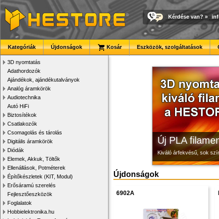
Kérdése van?
»
in
Modulvilág
3D nyomtató r
Megbízható la
Kategóriák
Újdonságok
Kosár
Eszközök, szolgáltatások
Fejlesztés, szórakozás é
Kiváló minőségű, gyárilag
Új, modern megjelenésű 
3D nyomtatás
Adathordozók
Ajándékok, ajándékutalványok
Analóg áramkörök
Audiotechnika
Autó HiFi
Biztosítékok
Csatlakozók
Csomagolás és tárolás
Új PLA filamen
Digitális áramkörök
Diódák
Kiváló árfekvésű, sok sz
Elemek, Akkuk, Töltők
Ellenállások, Potméterek
Újdonságok
Építőkészletek (KIT, Modul)
Erősáramú szerelés
6902A
Fejlesztőeszközök
Foglalatok
Hobbielektronika.hu