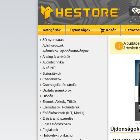
Kategóriák
Újdonságok
Kosár
Eszközök
3D nyomtatás
A budape
!
Adathordozók
értesítet
Ajándékok, ajándékutalványok
K
Analóg áramkörök
Audiotechnika
Autó HiFi
Biztosítékok
Csatlakozók
Csomagolás és tárolás
Digitális áramkörök
Diódák
Elemek, Akkuk, Töltők
Ellenállások, Potméterek
Építőkészletek (KIT, Modul)
Erősáramú szerelés
Fejlesztőeszközök
Újdonságok
Foglalatok
Hobbielektronika.hu