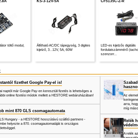
2.8A
KS-3-12V-5A
CF5135C-Z-R
átor töltő modul,
Állítható AC/DC tápegység, 3 digites
LED-es kijelzős digitális
kijelző, 3...12V, 5A, 60W
fordulatszámmérő (tacho
szenzorr...
k
tantól fizethet Google Pay-el is!
Szabad-
haszno
ai naptól már Google Pay-en keresztüli fizetés is lehetséges a
ábbi online fizetési módok mellett a HESTORE webáruházában!
Az elemek
keringene
arra, hog
míg mások
bb mint 870 GLS csomagautomata
LS Hungary - a HESTORE hosszútávú szállító partnere -
Relék h
mbe helyezte a 870. csomagautomatáját is országos
védelm
dettséggel.
A relék a
kapcsolóe