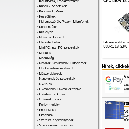
CHG-LIION-1S-
Induktivitás, Transzformátor
Kábelek, Vezetékek
Kapcsolók, Relék
Készülékek
Kishangszórók, Piezók, Mikrofonok
Kondenzátor
Kristályok
Matricák, Feliratok
Méréstechnika
Lítium-ion akkumul
USB-C, 1S, 2.8A
Mini PC, ipari PC, tartozékok
Modulok
Modulvilág
Motorok, Ventilátorok, Fűtőelemek
Hírek, cikke
Munkavédelmi eszközök
Műszerdobozok
Mos
Napelemek és tartozékok
NYÁK-ok
A m
Okosotthon, Lakáselektronika
kor
Oktatási eszközök
Optoelektronika
Tö
Peltier modulok
Pneumatika
A G
Szenzorok
üze
lefe
Szerelési segédanyagok
Szerszám és forrasztás