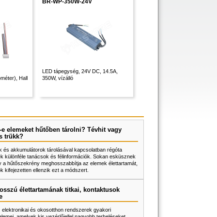
BR-WP-350W-24V
LED tápegység, 24V DC, 14.5A,
méter), Hall
350W, vízálló
e elemeket hűtőben tárolni? Tévhit vagy
s trükk?
 és akkumulátorok tárolásával kapcsolatban régóta
k különféle tanácsok és félinformációk. Sokan esküsznek
y a hűtőszekrény meghosszabbítja az elemek élettartamát,
 kifejezetten ellenzik ezt a módszert.
osszú élettartamának titkai, kontaktusok
e
z elektronikai és okosotthon rendszerek gyakori
lemei, amelyek kis vezérlőjellel nagyobb terheléseket