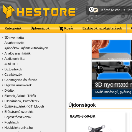
Kérdése van?
»
in
Megbízható la
Modulvilág
Új PLA filamen
Kategóriák
Újdonságok
Kosár
Eszközök, szolgáltatások
Új, modern megjelenésű 
Fejlesztés, szórakozás é
Kiváló árfekvésű, sok sz
3D nyomtatás
Adathordozók
Ajándékok, ajándékutalványok
Analóg áramkörök
Audiotechnika
Autó HiFi
Biztosítékok
Csatlakozók
Csomagolás és tárolás
3D nyomtató r
Digitális áramkörök
Diódák
Kiváló minőségű, gyárilag
Elemek, Akkuk, Töltők
Ellenállások, Potméterek
Újdonságok
Építőkészletek (KIT, Modul)
Erősáramú szerelés
8AWG-8-50-BK
Fejlesztőeszközök
Foglalatok
Hobbielektronika.hu