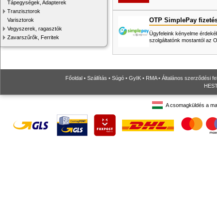
Tápegységek, Adapterek
Tranzisztorok
OTP SimplePay fizeté
Varisztorok
Vegyszerek, ragasztók
Ügyfeleink kényelme érdekéb
Zavarszűrők, Ferritek
szolgáltatónk mostantól az
Főoldal
•
Szállítás
•
Súgó
•
GyIK
•
RMA
•
Általános szerződési fe
HESTO
A csomagküldés a ma