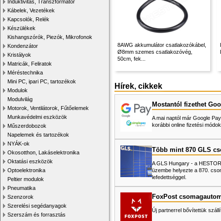
Induktivitás, Transzformátor
Kábelek, Vezetékek
Kapcsolók, Relék
Készülékek
Kishangszórók, Piezók, Mikrofonok
8AWG akkumulátor csatlakozókábel,
Kondenzátor
Ø8mm szemes csatlakozóvég,
Kristályok
50cm, fek...
Matricák, Feliratok
Méréstechnika
Mini PC, ipari PC, tartozékok
Hírek, cikkek
Modulok
Modulvilág
Mostantól fizethet Goo
Motorok, Ventilátorok, Fűtőelemek
Munkavédelmi eszközök
A mai naptól már Google Pay-
korábbi online fizetési mó
Műszerdobozok
Napelemek és tartozékok
NYÁK-ok
Több mint 870 GLS c
Okosotthon, Lakáselektronika
Oktatási eszközök
A GLS Hungary - a HESTORE 
üzembe helyezte a 870. cso
Optoelektronika
lefedettséggel.
Peltier modulok
Pneumatika
FoxPost csomagautom
Szenzorok
Szerelési segédanyagok
Új partnerrel bővítettük száll
Szerszám és forrasztás