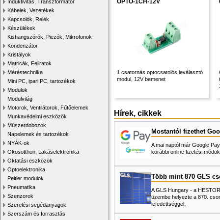
OPTO-1CH-12V
Induktivitás, Transzformátor
Kábelek, Vezetékek
Kapcsolók, Relék
Készülékek
Kishangszórók, Piezók, Mikrofonok
Kondenzátor
Kristályok
Matricák, Feliratok
Méréstechnika
1 csatornás optocsatolós leválasztó
modul, 12V bemenet
Mini PC, ipari PC, tartozékok
Modulok
Modulvilág
Motorok, Ventilátorok, Fűtőelemek
Hírek, cikkek
Munkavédelmi eszközök
Műszerdobozok
Mostantól fizethet Goo
Napelemek és tartozékok
NYÁK-ok
A mai naptól már Google Pay-
Okosotthon, Lakáselektronika
korábbi online fizetési mó
Oktatási eszközök
Optoelektronika
Több mint 870 GLS c
Peltier modulok
Pneumatika
A GLS Hungary - a HESTORE 
Szenzorok
üzembe helyezte a 870. cso
lefedettséggel.
Szerelési segédanyagok
Szerszám és forrasztás