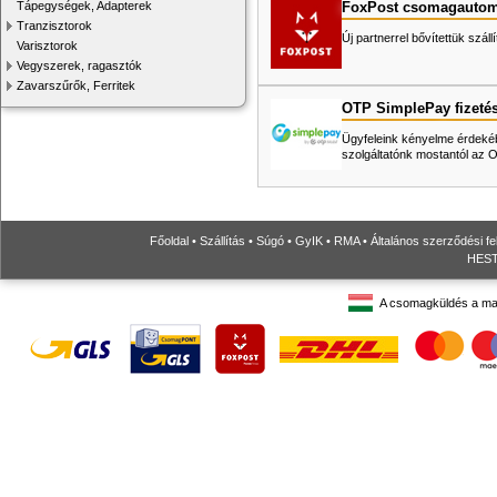
FoxPost csomagautom
Tápegységek, Adapterek
Tranzisztorok
Új partnerrel bővítettük száll
Varisztorok
Vegyszerek, ragasztók
Zavarszűrők, Ferritek
OTP SimplePay fizeté
Ügyfeleink kényelme érdekéb
szolgáltatónk mostantól az
Főoldal
•
Szállítás
•
Súgó
•
GyIK
•
RMA
•
Általános szerződési fe
HESTO
A csomagküldés a ma