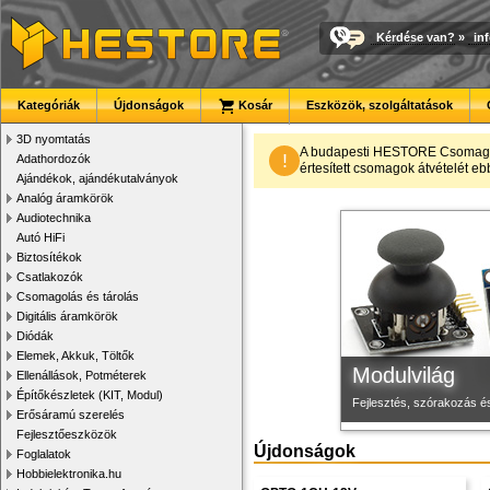
Kérdése van?
»
in
Kategóriák
Újdonságok
Kosár
Eszközök, szolgáltatások
3D nyomtatás
Megbízható la
Új PLA filamen
3D nyomtató r
A budapesti HESTORE CsomagPon
!
Adathordozók
értesített csomagok átvételét eb
Ajándékok, ajándékutalványok
Új, modern megjelenésű 
Kiváló árfekvésű, sok sz
Kiváló minőségű, gyárilag
Analóg áramkörök
Audiotechnika
Autó HiFi
Biztosítékok
Csatlakozók
Csomagolás és tárolás
Digitális áramkörök
Diódák
Elemek, Akkuk, Töltők
Modulvilág
Ellenállások, Potméterek
Építőkészletek (KIT, Modul)
Fejlesztés, szórakozás é
Erősáramú szerelés
Fejlesztőeszközök
Újdonságok
Foglalatok
Hobbielektronika.hu