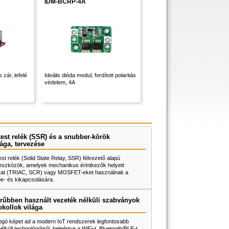
IDM-BCRP-4A
zár, lefelé
Ideális dióda modul, fordított polaritás
védelem, 4A
test relék (SSR) és a snubber-körök
ága, tervezése
test relék (Solid State Relay, SSR) félvezető alapú
eszközök, amelyek mechanikus érintkezők helyett
rokat (TRIAC, SCR) vagy MOSFET-eket használnak a
be- és kikapcsolására.
rűbben használt vezeték nélküli szabványok
okollok világa
fogó képet ad a modern IoT rendszerek legfontosabb
lküli technológiáiról, beleértve a WiFi-t, Bluetooth/BLE-t,