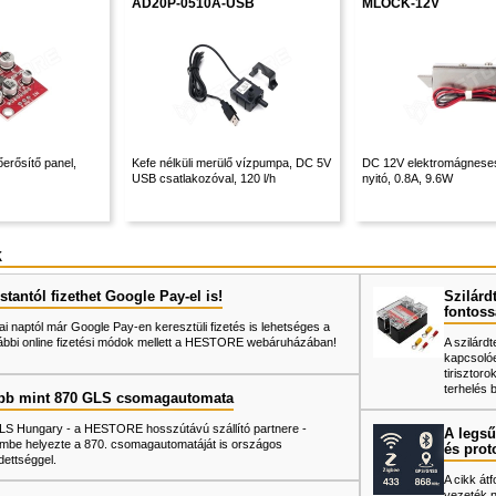
AD20P-0510A-USB
MLOCK-12V
erősítő panel,
Kefe nélküli merülő vízpumpa, DC 5V
DC 12V elektromágneses 
USB csatlakozóval, 120 l/h
nyitó, 0.8A, 9.6W
k
tantól fizethet Google Pay-el is!
Szilárd
fontoss
ai naptól már Google Pay-en keresztüli fizetés is lehetséges a
ábbi online fizetési módok mellett a HESTORE webáruházában!
A szilárd
kapcsoló
tiriszto
terhelés 
bb mint 870 GLS csomagautomata
LS Hungary - a HESTORE hosszútávú szállító partnere -
A legsű
mbe helyezte a 870. csomagautomatáját is országos
és prot
dettséggel.
A cikk át
vezeték né