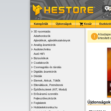
Kategóriák
Újdonságok
Kosár
Eszközök
3D nyomtatás
A budape
!
Adathordozók
értesítet
Ajándékok, ajándékutalványok
K
Analóg áramkörök
Audiotechnika
Autó HiFi
Biztosítékok
Csatlakozók
Csomagolás és tárolás
Digitális áramkörök
Diódák
Elemek, Akkuk, Töltők
Ellenállások, Potméterek
Építőkészletek (KIT, Modul)
Erősáramú szerelés
Fejlesztőeszközök
Újdonságok
Foglalatok
Hobbielektronika.hu