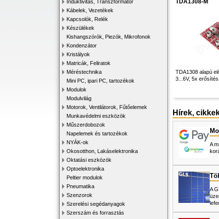
TDA1308-M
Induktivitás, Transzformátor
Kábelek, Vezetékek
Kapcsolók, Relék
Készülékek
Kishangszórók, Piezók, Mikrofonok
Kondenzátor
Kristályok
Matricák, Feliratok
Méréstechnika
TDA1308 alapú elő
3...6V, 5x erősítés
Mini PC, ipari PC, tartozékok
Modulok
Modulvilág
Motorok, Ventilátorok, Fűtőelemek
Hírek, cikke
Munkavédelmi eszközök
Műszerdobozok
Mos
Napelemek és tartozékok
NYÁK-ok
A m
Okosotthon, Lakáselektronika
kor
Oktatási eszközök
Optoelektronika
Tö
Peltier modulok
Pneumatika
A G
Szenzorok
üze
lefe
Szerelési segédanyagok
Szerszám és forrasztás