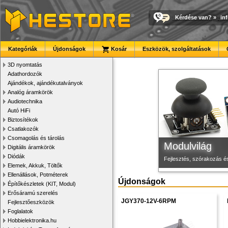
Kérdése van?
»
in
Új PLA filamen
3D nyomtató r
Megbízható la
Kategóriák
Újdonságok
Kosár
Eszközök, szolgáltatások
Kiváló árfekvésű, sok sz
Kiváló minőségű, gyárilag
Új, modern megjelenésű 
3D nyomtatás
Adathordozók
Ajándékok, ajándékutalványok
Analóg áramkörök
Audiotechnika
Autó HiFi
Biztosítékok
Csatlakozók
Csomagolás és tárolás
Modulvilág
Digitális áramkörök
Diódák
Fejlesztés, szórakozás é
Elemek, Akkuk, Töltők
Ellenállások, Potméterek
Újdonságok
Építőkészletek (KIT, Modul)
Erősáramú szerelés
JGY370-12V-6RPM
Fejlesztőeszközök
Foglalatok
Hobbielektronika.hu