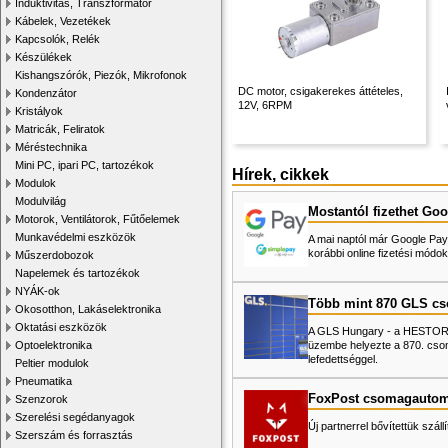
Induktivitás, Transzformátor
Kábelek, Vezetékek
Kapcsolók, Relék
Készülékek
Kishangszórók, Piezók, Mikrofonok
DC motor, csigakerekes áttételes,
Kondenzátor
12V, 6RPM
Kristályok
Matricák, Feliratok
Méréstechnika
Mini PC, ipari PC, tartozékok
Hírek, cikkek
Modulok
Modulvilág
Mostantól fizethet Goo
Motorok, Ventilátorok, Fűtőelemek
Munkavédelmi eszközök
A mai naptól már Google Pay-
korábbi online fizetési mó
Műszerdobozok
Napelemek és tartozékok
NYÁK-ok
Több mint 870 GLS c
Okosotthon, Lakáselektronika
Oktatási eszközök
A GLS Hungary - a HESTORE 
üzembe helyezte a 870. cso
Optoelektronika
lefedettséggel.
Peltier modulok
Pneumatika
FoxPost csomagautom
Szenzorok
Szerelési segédanyagok
Új partnerrel bővítettük száll
Szerszám és forrasztás