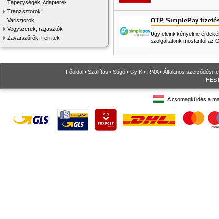
Tápegységek, Adapterek
Tranzisztorok
OTP SimplePay fizeté
Varisztorok
Vegyszerek, ragasztók
Ügyfeleink kényelme érdekéb
Zavarszűrők, Ferritek
szolgáltatónk mostantól az
Főoldal
•
Szállítás
•
Súgó
•
GyIK
•
RMA
•
Általános szerződési fe
HESTO
A csomagküldés a ma