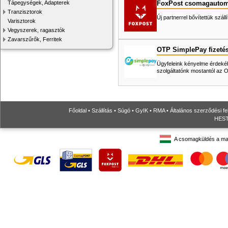
FoxPost csomagautom
Tápegységek, Adapterek
Tranzisztorok
Új partnerrel bővítettük száll
Varisztorok
Vegyszerek, ragasztók
Zavarszűrők, Ferritek
OTP SimplePay fizeté
Ügyfeleink kényelme érdekéb
szolgáltatónk mostantól az
Főoldal
•
Szállítás
•
Súgó
•
GyIK
•
RMA
•
Általános szerződési fe
HESTO
A csomagküldés a ma