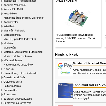
A5268-4USB-M
Induktivitás, Transzformátor
Kábelek, Vezetékek
Kapcsolók, Relék
Készülékek
Kishangszórók, Piezók, Mikrofonok
Kondenzátor
Kristályok
Matricák, Feliratok
Méréstechnika
4 USB portos step-down (buck)
modul, 9-36V DC bemenet, 5V 3A
Mini PC, ipari PC, tartozékok
kimenet
Modulok
Modulvilág
Motorok, Ventilátorok, Fűtőelemek
Hírek, cikkek
Munkavédelmi eszközök
Műszerdobozok
Mostantól fizethet Goo
Napelemek és tartozékok
NYÁK-ok
A mai naptól már Google Pay-
Okosotthon, Lakáselektronika
korábbi online fizetési mó
Oktatási eszközök
Optoelektronika
Több mint 870 GLS c
Peltier modulok
Pneumatika
A GLS Hungary - a HESTORE 
Szenzorok
üzembe helyezte a 870. cso
lefedettséggel.
Szerelési segédanyagok
Szerszám és forrasztás