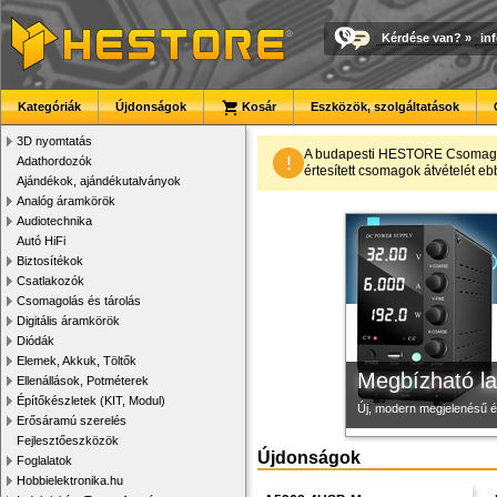
Kérdése van?
»
in
Kategóriák
Újdonságok
Kosár
Eszközök, szolgáltatások
3D nyomtatás
3D nyomtató r
Új PLA filamen
Modulvilág
A budapesti HESTORE CsomagPon
!
Adathordozók
értesített csomagok átvételét eb
Ajándékok, ajándékutalványok
Kiváló minőségű, gyárilag
Kiváló árfekvésű, sok sz
Fejlesztés, szórakozás é
Analóg áramkörök
Audiotechnika
Autó HiFi
Biztosítékok
Csatlakozók
Csomagolás és tárolás
Digitális áramkörök
Diódák
Elemek, Akkuk, Töltők
Megbízható la
Ellenállások, Potméterek
Építőkészletek (KIT, Modul)
Új, modern megjelenésű 
Erősáramú szerelés
Fejlesztőeszközök
Újdonságok
Foglalatok
Hobbielektronika.hu