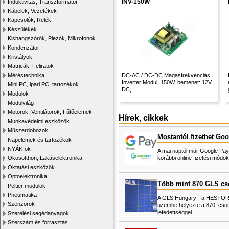
INV-150W
Induktivitás, Transzformátor
Kábelek, Vezetékek
Kapcsolók, Relék
Készülékek
Kishangszórók, Piezók, Mikrofonok
Kondenzátor
Kristályok
Matricák, Feliratok
Méréstechnika
DC-AC / DC-DC Magasfrekvenciás
Inverter Modul, 150W, bemenet: 12V
Mini PC, ipari PC, tartozékok
DC, ...
Modulok
Modulvilág
Motorok, Ventilátorok, Fűtőelemek
Hírek, cikkek
Munkavédelmi eszközök
Műszerdobozok
Mostantól fizethet Goo
Napelemek és tartozékok
NYÁK-ok
A mai naptól már Google Pay-
Okosotthon, Lakáselektronika
korábbi online fizetési mó
Oktatási eszközök
Optoelektronika
Több mint 870 GLS c
Peltier modulok
Pneumatika
A GLS Hungary - a HESTORE 
Szenzorok
üzembe helyezte a 870. cso
lefedettséggel.
Szerelési segédanyagok
Szerszám és forrasztás