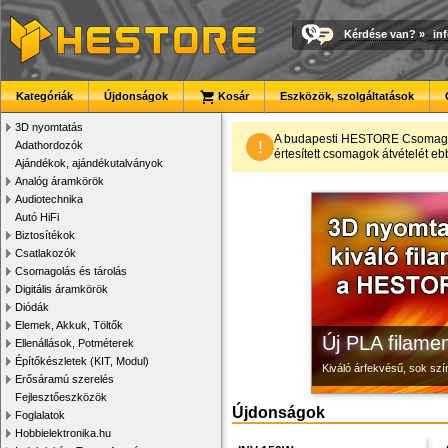
Kérdése van?
»
in
Kategóriák
Újdonságok
Kosár
Eszközök, szolgáltatások
3D nyomtatás
Modulvilág
3D nyomtató r
Megbízható la
A budapesti HESTORE CsomagPon
!
Adathordozók
értesített csomagok átvételét eb
Ajándékok, ajándékutalványok
Fejlesztés, szórakozás é
Kiváló minőségű, gyárilag
Új, modern megjelenésű 
Analóg áramkörök
Audiotechnika
Autó HiFi
Biztosítékok
Csatlakozók
Csomagolás és tárolás
Digitális áramkörök
Diódák
Elemek, Akkuk, Töltők
Új PLA filamen
Ellenállások, Potméterek
Építőkészletek (KIT, Modul)
Kiváló árfekvésű, sok sz
Erősáramú szerelés
Fejlesztőeszközök
Újdonságok
Foglalatok
Hobbielektronika.hu