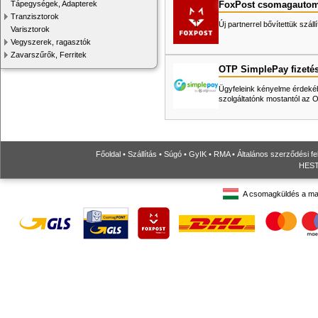
FoxPost csomagautom
Tápegységek, Adapterek
Tranzisztorok
Új partnerrel bővítettük száll
Varisztorok
Vegyszerek, ragasztók
Zavarszűrők, Ferritek
OTP SimplePay fizeté
Ügyfeleink kényelme érdekéb
szolgáltatónk mostantól az
Főoldal
•
Szállítás
•
Súgó
•
GyIK
•
RMA
•
Általános szerződési fe
HESTO
A csomagküldés a ma