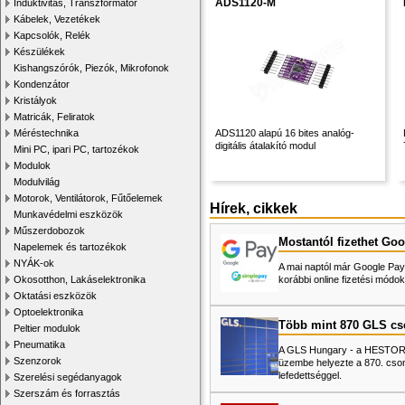
ADS1120-M
Induktivitás, Transzformátor
Kábelek, Vezetékek
Kapcsolók, Relék
Készülékek
Kishangszórók, Piezók, Mikrofonok
Kondenzátor
Kristályok
Matricák, Feliratok
Méréstechnika
ADS1120 alapú 16 bites analóg-
digitális átalakító modul
Mini PC, ipari PC, tartozékok
Modulok
Modulvilág
Motorok, Ventilátorok, Fűtőelemek
Hírek, cikkek
Munkavédelmi eszközök
Műszerdobozok
Mostantól fizethet Goo
Napelemek és tartozékok
NYÁK-ok
A mai naptól már Google Pay-
Okosotthon, Lakáselektronika
korábbi online fizetési mó
Oktatási eszközök
Optoelektronika
Több mint 870 GLS c
Peltier modulok
Pneumatika
A GLS Hungary - a HESTORE 
Szenzorok
üzembe helyezte a 870. cso
lefedettséggel.
Szerelési segédanyagok
Szerszám és forrasztás