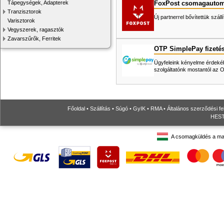
FoxPost csomagautom
Tápegységek, Adapterek
Tranzisztorok
Új partnerrel bővítettük száll
Varisztorok
Vegyszerek, ragasztók
Zavarszűrők, Ferritek
OTP SimplePay fizeté
Ügyfeleink kényelme érdekéb
szolgáltatónk mostantól az
Főoldal
•
Szállítás
•
Súgó
•
GyIK
•
RMA
•
Általános szerződési fe
HESTO
A csomagküldés a ma