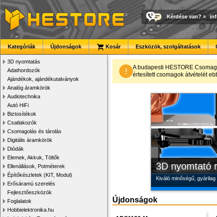
Kérdése van?
»
in
Kategóriák
Újdonságok
Kosár
Eszközök, szolgáltatások
3D nyomtatás
Modulvilág
Megbízható la
Új PLA filamen
A budapesti HESTORE CsomagPon
!
Adathordozók
értesített csomagok átvételét eb
Ajándékok, ajándékutalványok
Fejlesztés, szórakozás é
Új, modern megjelenésű 
Kiváló árfekvésű, sok sz
Analóg áramkörök
Audiotechnika
Autó HiFi
Biztosítékok
Csatlakozók
Csomagolás és tárolás
Digitális áramkörök
Diódák
Elemek, Akkuk, Töltők
3D nyomtató r
Ellenállások, Potméterek
Építőkészletek (KIT, Modul)
Kiváló minőségű, gyárilag
Erősáramú szerelés
Fejlesztőeszközök
Újdonságok
Foglalatok
Hobbielektronika.hu