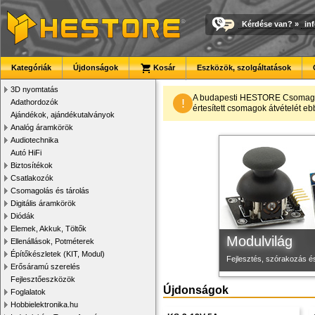
Kérdése van?
»
in
Kategóriák
Újdonságok
Kosár
Eszközök, szolgáltatások
3D nyomtatás
Új PLA filamen
Megbízható la
3D nyomtató r
A budapesti HESTORE CsomagPon
!
Adathordozók
értesített csomagok átvételét eb
Ajándékok, ajándékutalványok
Kiváló árfekvésű, sok sz
Új, modern megjelenésű 
Kiváló minőségű, gyárilag
Analóg áramkörök
Audiotechnika
Autó HiFi
Biztosítékok
Csatlakozók
Csomagolás és tárolás
Digitális áramkörök
Diódák
Elemek, Akkuk, Töltők
Modulvilág
Ellenállások, Potméterek
Építőkészletek (KIT, Modul)
Fejlesztés, szórakozás é
Erősáramú szerelés
Fejlesztőeszközök
Újdonságok
Foglalatok
Hobbielektronika.hu