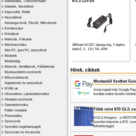
KS-3-12V-5A
Induktivitás, Transzformátor
Kábelek, Vezetékek
Kapcsolók, Relék
Készülékek
Kishangszórók, Piezók, Mikrofonok
Kondenzátor
Kristályok
Matricák, Feliratok
Méréstechnika
Állítható AC/DC tápegység, 3 digites
kijelző, 3...12V, 5A, 60W
Mini PC, ipari PC, tartozékok
Modulok
Modulvilág
Motorok, Ventilátorok, Fűtőelemek
Hírek, cikkek
Munkavédelmi eszközök
Műszerdobozok
Mostantól fizethet Goo
Napelemek és tartozékok
NYÁK-ok
A mai naptól már Google Pay-
Okosotthon, Lakáselektronika
korábbi online fizetési mó
Oktatási eszközök
Optoelektronika
Több mint 870 GLS c
Peltier modulok
Pneumatika
A GLS Hungary - a HESTORE 
Szenzorok
üzembe helyezte a 870. cso
lefedettséggel.
Szerelési segédanyagok
Szerszám és forrasztás