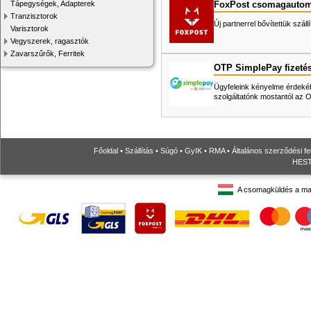
FoxPost csomagautom
Tápegységek, Adapterek
Tranzisztorok
Új partnerrel bővítettük száll
Varisztorok
Vegyszerek, ragasztók
Zavarszűrők, Ferritek
OTP SimplePay fizeté
Ügyfeleink kényelme érdekéb
szolgáltatónk mostantól az
Főoldal
•
Szállítás
•
Súgó
•
GyIK
•
RMA
•
Általános szerződési fe
HESTO
A csomagküldés a ma