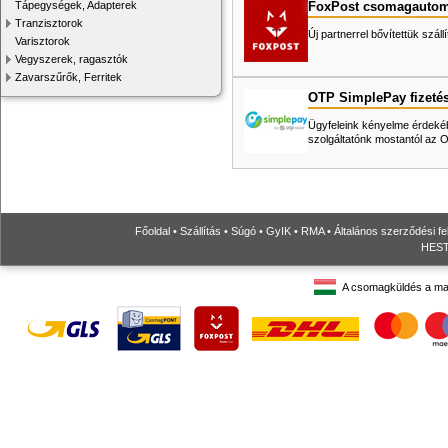
FoxPost csomagautom
Tápegységek, Adapterek
Tranzisztorok
Új partnerrel bővítettük száll
Varisztorok
Vegyszerek, ragasztók
Zavarszűrők, Ferritek
OTP SimplePay fizeté
Ügyfeleink kényelme érdekéb
szolgáltatónk mostantól az
Főoldal
•
Szállítás
•
Súgó
•
GyIK
•
RMA
•
Általános szerződési fe
HESTO
A csomagküldés a ma