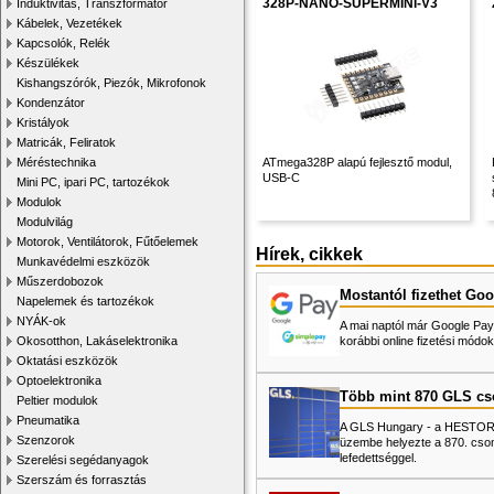
328P-NANO-SUPERMINI-V3
Induktivitás, Transzformátor
Kábelek, Vezetékek
Kapcsolók, Relék
Készülékek
Kishangszórók, Piezók, Mikrofonok
Kondenzátor
Kristályok
Matricák, Feliratok
Méréstechnika
ATmega328P alapú fejlesztő modul,
USB-C
Mini PC, ipari PC, tartozékok
Modulok
Modulvilág
Motorok, Ventilátorok, Fűtőelemek
Hírek, cikkek
Munkavédelmi eszközök
Műszerdobozok
Mostantól fizethet Goo
Napelemek és tartozékok
NYÁK-ok
A mai naptól már Google Pay-
Okosotthon, Lakáselektronika
korábbi online fizetési mó
Oktatási eszközök
Optoelektronika
Több mint 870 GLS c
Peltier modulok
Pneumatika
A GLS Hungary - a HESTORE 
Szenzorok
üzembe helyezte a 870. cso
lefedettséggel.
Szerelési segédanyagok
Szerszám és forrasztás