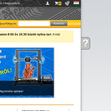
és
|
Regisztráció
0
ípus/Kifejezés:
ton 8:00 és 16:30 között nyitva tart
. A már
?
Kérdése
van
figyelmébe ajánljuk!