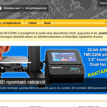
Belép
Kérdése van?
»
info@hestore.hu
T
, szolgáltatások
Cikkek
Súgó
Megbízható labortápegység készletről
Modulvilág
Új PLA filamentek készletről
sti HESTORE CsomagPont (Cziráki utcai átvevőhely) 2026. augusztus 8-án,
szomba
t csomagok átvételét ebben az időintervallumban is biztosítjuk Ügyfeleink részére.
Új, modern megjelenésű és megbízható labortápegység, a HESTORE kínálatában
Fejlesztés, szórakozás és robotika, a HESTORE-tól
Kiváló árfekvésű, sok színben elérhető 1.75 mm-es PLA filamentek a HESTORE kínálatában
3D nyomtató raktárról
iváló minőségű, gyárilag félkészre szerelt, gyors és csendes 3D nyomtató. B2B partnereink 