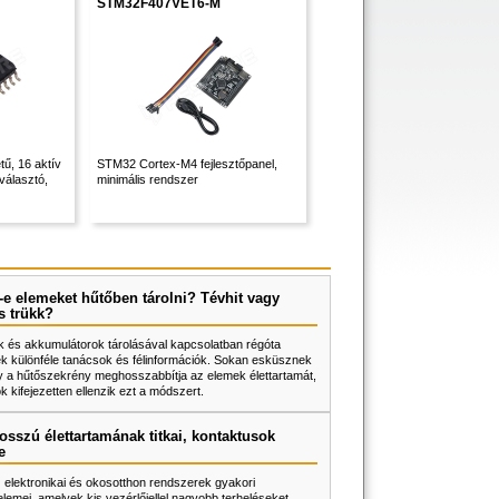
STM32F407VET6-M
ű, 16 aktív
STM32 Cortex-M4 fejlesztőpanel,
választó,
minimális rendszer
e elemeket hűtőben tárolni? Tévhit vagy
s trükk?
 és akkumulátorok tárolásával kapcsolatban régóta
k különféle tanácsok és félinformációk. Sokan esküsznek
y a hűtőszekrény meghosszabbítja az elemek élettartamát,
 kifejezetten ellenzik ezt a módszert.
osszú élettartamának titkai, kontaktusok
e
z elektronikai és okosotthon rendszerek gyakori
lemei, amelyek kis vezérlőjellel nagyobb terheléseket