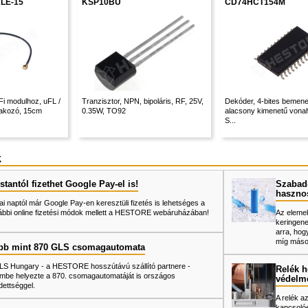
LE-15
KSP10BU
CD74HCT154M
i modulhoz, uFL /
Tranzisztor, NPN, bipoláris, RF, 25V,
Dekóder, 4-bites bemenet
akozó, 15cm
0.35W, TO92
alacsony kimenetű vonal
S...
k
tantól fizethet Google Pay-el is!
Szabad-
haszno
ai naptól már Google Pay-en keresztüli fizetés is lehetséges a
ábbi online fizetési módok mellett a HESTORE webáruházában!
Az elemek
keringene
arra, hog
míg mások
bb mint 870 GLS csomagautomata
LS Hungary - a HESTORE hosszútávú szállító partnere -
Relék h
mbe helyezte a 870. csomagautomatáját is országos
védelm
dettséggel.
A relék a
kapcsolóe