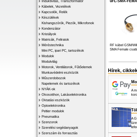
uFL-SMA-FEMA
Induktivitás, Transzformátor
Kábelek, Vezetékek
Kapcsolók, Relék
Készülékek
Kishangszórók, Piezók, Mikrofonok
Kondenzátor
Kristályok
Matricák, Feliratok
Méréstechnika
RF kábel GSM/WiF
SMA Female csatl
Mini PC, ipari PC, tartozékok
Modulok
Modulvilág
Motorok, Ventilátorok, Fűtőelemek
Hírek, cikke
Munkavédelmi eszközök
Műszerdobozok
Mos
Napelemek és tartozékok
NYÁK-ok
A m
Okosotthon, Lakáselektronika
kor
Oktatási eszközök
Optoelektronika
Tö
Peltier modulok
Pneumatika
A G
Szenzorok
üze
lefe
Szerelési segédanyagok
Szerszám és forrasztás