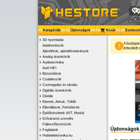
Kategóriák
Újdonságok
Kosár
Eszközök
3D nyomtatás
A budape
!
Adathordozók
értesítet
Ajándékok, ajándékutalványok
Analóg áramkörök
Audiotechnika
Autó HiFi
Biztosítékok
Csatlakozók
Csomagolás és tárolás
Digitális áramkörök
Diódák
Elemek, Akkuk, Töltők
Ellenállások, Potméterek
Építőkészletek (KIT, Modul)
K
Erősáramú szerelés
Fejlesztőeszközök
Újdonságok
Foglalatok
Hobbielektronika.hu