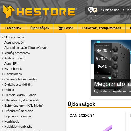
Kérdése van?
»
in
Új PLA filamen
Modulvilág
3D nyomtató r
Kategóriák
Újdonságok
Kosár
Eszközök, szolgáltatások
Kiváló árfekvésű, sok sz
Fejlesztés, szórakozás é
Kiváló minőségű, gyárilag
3D nyomtatás
Adathordozók
Ajándékok, ajándékutalványok
Analóg áramkörök
Audiotechnika
Autó HiFi
Biztosítékok
Csatlakozók
Csomagolás és tárolás
Megbízható la
Digitális áramkörök
Diódák
Új, modern megjelenésű 
Elemek, Akkuk, Töltők
Ellenállások, Potméterek
Újdonságok
Építőkészletek (KIT, Modul)
Erősáramú szerelés
CAN-2X2X0.34
Fejlesztőeszközök
Foglalatok
Hobbielektronika.hu