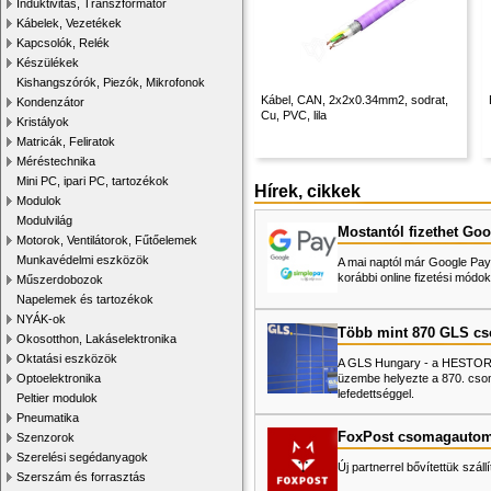
Induktivitás, Transzformátor
Kábelek, Vezetékek
Kapcsolók, Relék
Készülékek
Kishangszórók, Piezók, Mikrofonok
Kábel, CAN, 2x2x0.34mm2, sodrat,
Kondenzátor
Cu, PVC, lila
Kristályok
Matricák, Feliratok
Méréstechnika
Mini PC, ipari PC, tartozékok
Hírek, cikkek
Modulok
Modulvilág
Mostantól fizethet Goo
Motorok, Ventilátorok, Fűtőelemek
Munkavédelmi eszközök
A mai naptól már Google Pay-
korábbi online fizetési mó
Műszerdobozok
Napelemek és tartozékok
NYÁK-ok
Több mint 870 GLS c
Okosotthon, Lakáselektronika
Oktatási eszközök
A GLS Hungary - a HESTORE 
üzembe helyezte a 870. cso
Optoelektronika
lefedettséggel.
Peltier modulok
Pneumatika
FoxPost csomagautom
Szenzorok
Szerelési segédanyagok
Új partnerrel bővítettük száll
Szerszám és forrasztás