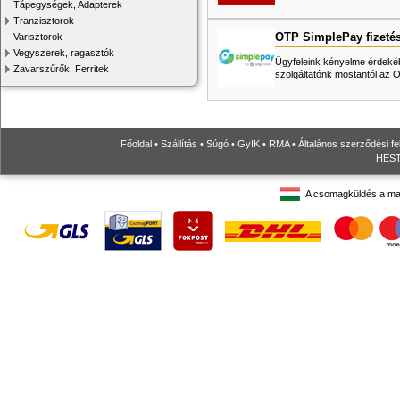
Tápegységek, Adapterek
Tranzisztorok
OTP SimplePay fizeté
Varisztorok
Vegyszerek, ragasztók
Ügyfeleink kényelme érdekéb
Zavarszűrők, Ferritek
szolgáltatónk mostantól az
Főoldal
•
Szállítás
•
Súgó
•
GyIK
•
RMA
•
Általános szerződési fe
HESTO
A csomagküldés a ma