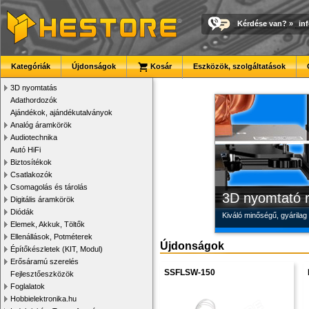
Kérdése van?
»
in
Megbízható la
Új PLA filamen
Modulvilág
Kategóriák
Újdonságok
Kosár
Eszközök, szolgáltatások
Új, modern megjelenésű 
Kiváló árfekvésű, sok sz
Fejlesztés, szórakozás é
3D nyomtatás
Adathordozók
Ajándékok, ajándékutalványok
Analóg áramkörök
Audiotechnika
Autó HiFi
Biztosítékok
Csatlakozók
Csomagolás és tárolás
3D nyomtató r
Digitális áramkörök
Diódák
Kiváló minőségű, gyárilag
Elemek, Akkuk, Töltők
Ellenállások, Potméterek
Újdonságok
Építőkészletek (KIT, Modul)
Erősáramú szerelés
SSFLSW-150
Fejlesztőeszközök
Foglalatok
Hobbielektronika.hu