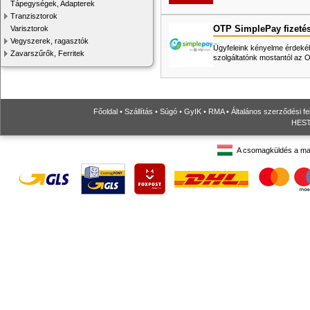
Tápegységek, Adapterek
Tranzisztorok
OTP SimplePay fizeté
Varisztorok
Vegyszerek, ragasztók
Ügyfeleink kényelme érdekéb
Zavarszűrők, Ferritek
szolgáltatónk mostantól az
Főoldal
•
Szállítás
•
Súgó
•
GyIK
•
RMA
•
Általános szerződési fe
HESTO
A csomagküldés a ma