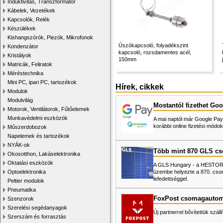
Induktivitás, Transzformátor
Kábelek, Vezetékek
Kapcsolók, Relék
Készülékek
Kishangszórók, Piezók, Mikrofonok
Úszókapcsoló, folyadékszint
Kondenzátor
kapcsoló, rozsdamentes acél,
Kristályok
150mm
Matricák, Feliratok
Méréstechnika
Mini PC, ipari PC, tartozékok
Hírek, cikkek
Modulok
Modulvilág
Mostantól fizethet Goo
Motorok, Ventilátorok, Fűtőelemek
Munkavédelmi eszközök
A mai naptól már Google Pay-
korábbi online fizetési mó
Műszerdobozok
Napelemek és tartozékok
NYÁK-ok
Több mint 870 GLS c
Okosotthon, Lakáselektronika
Oktatási eszközök
A GLS Hungary - a HESTORE 
üzembe helyezte a 870. cso
Optoelektronika
lefedettséggel.
Peltier modulok
Pneumatika
FoxPost csomagautom
Szenzorok
Szerelési segédanyagok
Új partnerrel bővítettük száll
Szerszám és forrasztás