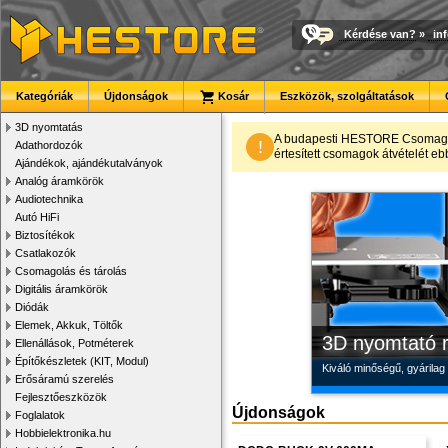
Kérdése van?
»
in
Kategóriák
Újdonságok
Kosár
Eszközök, szolgáltatások
3D nyomtatás
Megbízható la
Modulvilág
Új PLA filamen
A budapesti HESTORE CsomagPon
!
Adathordozók
értesített csomagok átvételét eb
Ajándékok, ajándékutalványok
Új, modern megjelenésű 
Fejlesztés, szórakozás é
Kiváló árfekvésű, sok sz
Analóg áramkörök
Audiotechnika
Autó HiFi
Biztosítékok
Csatlakozók
Csomagolás és tárolás
Digitális áramkörök
Diódák
Elemek, Akkuk, Töltők
3D nyomtató r
Ellenállások, Potméterek
Építőkészletek (KIT, Modul)
Kiváló minőségű, gyárilag
Erősáramú szerelés
Fejlesztőeszközök
Újdonságok
Foglalatok
Hobbielektronika.hu