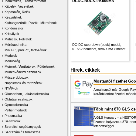
DCDC-BUCK-9V-600MA
Induktivitás, Transzformátor
Kábelek, Vezetékek
Kapcsolók, Relék
Készülékek
Kishangszórók, Piezók, Mikrofonok
Kondenzátor
Kristályok
Matricák, Feliratok
Méréstechnika
DC-DC step-down (buck) modul,
6...55V bemenet, 9V/600mA kimenet
Mini PC, ipari PC, tartozékok
Modulok
Modulvilág
Motorok, Ventilátorok, Fűtőelemek
Hírek, cikkek
Munkavédelmi eszközök
Műszerdobozok
Mostantól fizethet Goo
Napelemek és tartozékok
NYÁK-ok
A mai naptól már Google Pay-
Okosotthon, Lakáselektronika
korábbi online fizetési mó
Oktatási eszközök
Optoelektronika
Több mint 870 GLS c
Peltier modulok
Pneumatika
A GLS Hungary - a HESTORE 
Szenzorok
üzembe helyezte a 870. cso
lefedettséggel.
Szerelési segédanyagok
Szerszám és forrasztás