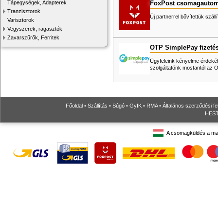
FoxPost csomagautom
Tápegységek, Adapterek
Tranzisztorok
Új partnerrel bővítettük száll
Varisztorok
Vegyszerek, ragasztók
Zavarszűrők, Ferritek
OTP SimplePay fizeté
Ügyfeleink kényelme érdekéb
szolgáltatónk mostantól az
Főoldal
•
Szállítás
•
Súgó
•
GyIK
•
RMA
•
Általános szerződési fe
HESTO
A csomagküldés a ma