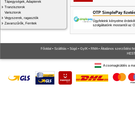
Tápegységek, Adapterek
Tranzisztorok
OTP SimplePay fizeté
Varisztorok
Vegyszerek, ragasztók
Ügyfeleink kényelme érdekéb
Zavarszűrők, Ferritek
szolgáltatónk mostantól az
Főoldal
•
Szállítás
•
Súgó
•
GyIK
•
RMA
•
Általános szerződési fe
HESTO
A csomagküldés a ma