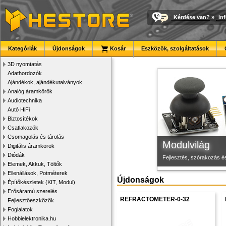
Kérdése van?
»
in
Megbízható la
3D nyomtató r
Új PLA filamen
Kategóriák
Újdonságok
Kosár
Eszközök, szolgáltatások
Új, modern megjelenésű 
Kiváló minőségű, gyárilag
Kiváló árfekvésű, sok sz
3D nyomtatás
Adathordozók
Ajándékok, ajándékutalványok
Analóg áramkörök
Audiotechnika
Autó HiFi
Biztosítékok
Csatlakozók
Csomagolás és tárolás
Modulvilág
Digitális áramkörök
Diódák
Fejlesztés, szórakozás é
Elemek, Akkuk, Töltők
Ellenállások, Potméterek
Újdonságok
Építőkészletek (KIT, Modul)
Erősáramú szerelés
REFRACTOMETER-0-32
Fejlesztőeszközök
Foglalatok
Hobbielektronika.hu