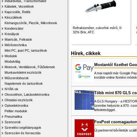
Induktivitás, Transzformátor
Kábelek, Vezetékek
Kapcsolók, Relék
Készülékek
Kishangszórók, Piezók, Mikrofonok
Refraktométer, cukorfok mérő, 0-
Kondenzátor
32% Brix, ATC
Kristályok
Matricák, Feliratok
Méréstechnika
Mini PC, ipari PC, tartozékok
Hírek, cikkek
Modulok
Modulvilág
Mostantól fizethet Goo
Motorok, Ventilátorok, Fűtőelemek
Munkavédelmi eszközök
A mai naptól már Google Pay-
korábbi online fizetési mó
Műszerdobozok
Napelemek és tartozékok
NYÁK-ok
Több mint 870 GLS c
Okosotthon, Lakáselektronika
Oktatási eszközök
A GLS Hungary - a HESTORE 
üzembe helyezte a 870. cso
Optoelektronika
lefedettséggel.
Peltier modulok
Pneumatika
FoxPost csomagautom
Szenzorok
Szerelési segédanyagok
Új partnerrel bővítettük száll
Szerszám és forrasztás