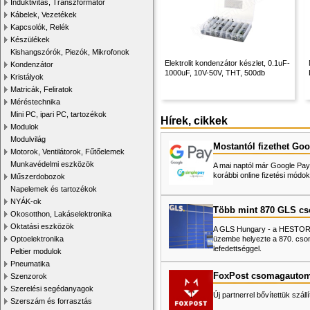
Induktivitás, Transzformátor
Kábelek, Vezetékek
Kapcsolók, Relék
Készülékek
Kishangszórók, Piezók, Mikrofonok
Elektrolit kondenzátor készlet, 0.1uF-
Kondenzátor
1000uF, 10V-50V, THT, 500db
Kristályok
Matricák, Feliratok
Méréstechnika
Mini PC, ipari PC, tartozékok
Hírek, cikkek
Modulok
Modulvilág
Mostantól fizethet Goo
Motorok, Ventilátorok, Fűtőelemek
Munkavédelmi eszközök
A mai naptól már Google Pay-
korábbi online fizetési mó
Műszerdobozok
Napelemek és tartozékok
NYÁK-ok
Több mint 870 GLS c
Okosotthon, Lakáselektronika
Oktatási eszközök
A GLS Hungary - a HESTORE 
üzembe helyezte a 870. cso
Optoelektronika
lefedettséggel.
Peltier modulok
Pneumatika
FoxPost csomagautom
Szenzorok
Szerelési segédanyagok
Új partnerrel bővítettük száll
Szerszám és forrasztás