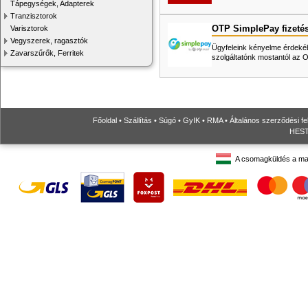
Tápegységek, Adapterek
Tranzisztorok
OTP SimplePay fizeté
Varisztorok
Vegyszerek, ragasztók
Ügyfeleink kényelme érdekéb
Zavarszűrők, Ferritek
szolgáltatónk mostantól az
Főoldal
•
Szállítás
•
Súgó
•
GyIK
•
RMA
•
Általános szerződési fe
HESTO
A csomagküldés a ma