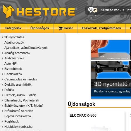
Kérdése van?
»
in
Megbízható la
Modulvilág
Új PLA filamen
Kategóriák
Újdonságok
Kosár
Eszközök, szolgáltatások
Új, modern megjelenésű 
Fejlesztés, szórakozás é
Kiváló árfekvésű, sok sz
3D nyomtatás
Adathordozók
Ajándékok, ajándékutalványok
Analóg áramkörök
Audiotechnika
Autó HiFi
Biztosítékok
Csatlakozók
Csomagolás és tárolás
3D nyomtató r
Digitális áramkörök
Diódák
Kiváló minőségű, gyárilag
Elemek, Akkuk, Töltők
Ellenállások, Potméterek
Újdonságok
Építőkészletek (KIT, Modul)
Erősáramú szerelés
ELCOPACK-500
Fejlesztőeszközök
Foglalatok
Hobbielektronika.hu