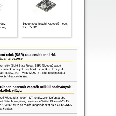
dul,
Egygombos bistabil kapcsoló modul,
ssal,
2.2...5V DC
test relék (SSR) és a snubber-körök
ága, tervezése
test relék (Solid State Relay, SSR) félvezető alapú
eszközök, amelyek mechanikus érintkezők helyett
rokat (TRIAC, SCR) vagy MOSFET-eket használnak a
be- és kikapcsolására.
rűbben használt vezeték nélküli szabványok
okollok világa
fogó képet ad a modern IoT rendszerek legfontosabb
lküli technológiáiról, beleértve a WiFi-t, Bluetooth/BLE-t,
, a 433/868 MHz-es rádiós megoldásokat és a GPS/GNSS
atározást.