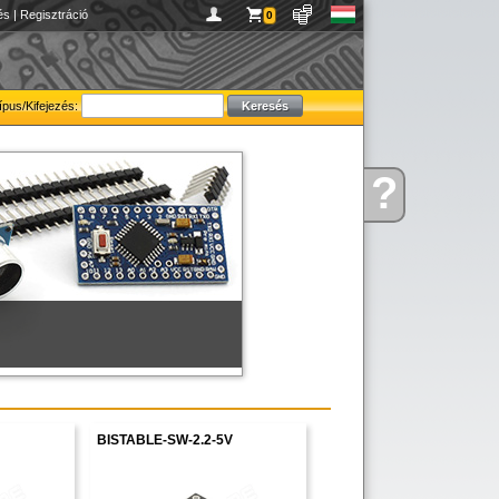
és
|
Regisztráció
0
ípus/Kifejezés:
figyelmébe ajánljuk!
?
Kérdése
van
BISTABLE-SW-2.2-5V