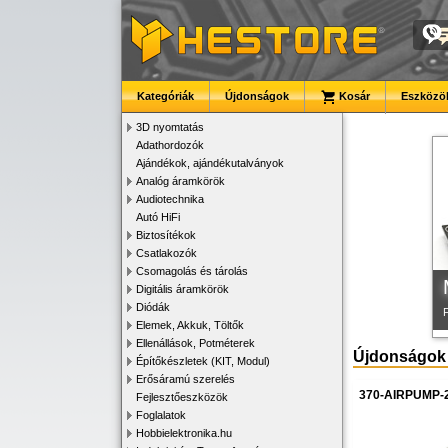
Kategóriák
Újdonságok
Kosár
Eszközök
K
3D nyomtatás
Adathordozók
Ajándékok, ajándékutalványok
Analóg áramkörök
Audiotechnika
Autó HiFi
Biztosítékok
Csatlakozók
Csomagolás és tárolás
Digitális áramkörök
Diódák
Elemek, Akkuk, Töltők
Ellenállások, Potméterek
Újdonságok
Építőkészletek (KIT, Modul)
Erősáramú szerelés
370-AIRPUMP-
Fejlesztőeszközök
Foglalatok
Hobbielektronika.hu