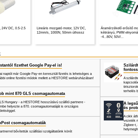
 24V DC, 0.5-2.5
Lineáris mozgató motor, 12V DC,
Áramérzékelő erősítő mo
12mm/s, 1000N, 50mm úthossz
kétirányú, PWM elnyomá
-4...80V, 50V/...
k
tantól fizethet Google Pay-el is!
Szilárd
fontoss
ai naptól már Google Pay-en keresztüli fizetés is lehetséges a
ábbi online fizetési módok mellett a HESTORE webáruházában!
A szilárd
kapcsoló
tiriszto
terhelés 
bb mint 870 GLS csomagautomata
LS Hungary - a HESTORE hosszútávú szállító partnere -
A legsű
mbe helyezte a 870. csomagautomatáját is országos
és prot
dettséggel.
A cikk át
vezeték né
xPost csomagautomaták
Zigbee-t
helymegh
artnerrel bővítettük szállítási szolgáltatóink körét