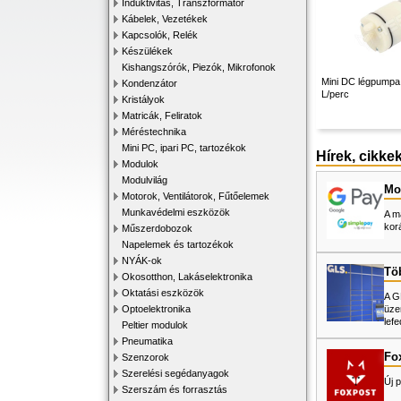
Induktivitás, Transzformátor
Kábelek, Vezetékek
Kapcsolók, Relék
Készülékek
Kishangszórók, Piezók, Mikrofonok
Mini DC légpumpa,
Kondenzátor
L/perc
Kristályok
Matricák, Feliratok
Méréstechnika
Mini PC, ipari PC, tartozékok
Hírek, cikke
Modulok
Modulvilág
Mos
Motorok, Ventilátorok, Fűtőelemek
Munkavédelmi eszközök
A m
kor
Műszerdobozok
Napelemek és tartozékok
NYÁK-ok
Tö
Okosotthon, Lakáselektronika
Oktatási eszközök
A G
üze
Optoelektronika
lefe
Peltier modulok
Pneumatika
Fo
Szenzorok
Szerelési segédanyagok
Új p
Szerszám és forrasztás