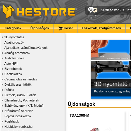
Kérdése van?
»
in
Megbízható la
Modulvilág
Új PLA filamen
Kategóriák
Újdonságok
Kosár
Eszközök, szolgáltatások
Új, modern megjelenésű 
Fejlesztés, szórakozás é
Kiváló árfekvésű, sok sz
3D nyomtatás
Adathordozók
Ajándékok, ajándékutalványok
Analóg áramkörök
Audiotechnika
Autó HiFi
Biztosítékok
Csatlakozók
Csomagolás és tárolás
3D nyomtató r
Digitális áramkörök
Diódák
Kiváló minőségű, gyárilag
Elemek, Akkuk, Töltők
Ellenállások, Potméterek
Újdonságok
Építőkészletek (KIT, Modul)
Erősáramú szerelés
TDA1308-M
Fejlesztőeszközök
Foglalatok
Hobbielektronika.hu