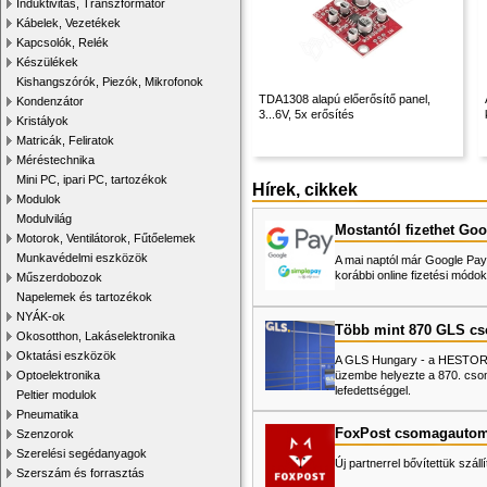
Induktivitás, Transzformátor
Kábelek, Vezetékek
Kapcsolók, Relék
Készülékek
Kishangszórók, Piezók, Mikrofonok
TDA1308 alapú előerősítő panel,
Kondenzátor
3...6V, 5x erősítés
Kristályok
Matricák, Feliratok
Méréstechnika
Mini PC, ipari PC, tartozékok
Hírek, cikkek
Modulok
Modulvilág
Mostantól fizethet Goo
Motorok, Ventilátorok, Fűtőelemek
Munkavédelmi eszközök
A mai naptól már Google Pay-
korábbi online fizetési mó
Műszerdobozok
Napelemek és tartozékok
NYÁK-ok
Több mint 870 GLS c
Okosotthon, Lakáselektronika
Oktatási eszközök
A GLS Hungary - a HESTORE 
üzembe helyezte a 870. cso
Optoelektronika
lefedettséggel.
Peltier modulok
Pneumatika
FoxPost csomagautom
Szenzorok
Szerelési segédanyagok
Új partnerrel bővítettük száll
Szerszám és forrasztás