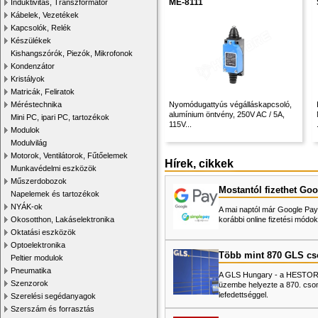
ME-8111
Induktivitás, Transzformátor
Kábelek, Vezetékek
Kapcsolók, Relék
Készülékek
Kishangszórók, Piezók, Mikrofonok
Kondenzátor
Kristályok
Matricák, Feliratok
Méréstechnika
Nyomódugattyús végálláskapcsoló,
alumínium öntvény, 250V AC / 5A,
Mini PC, ipari PC, tartozékok
115V...
Modulok
Modulvilág
Motorok, Ventilátorok, Fűtőelemek
Hírek, cikkek
Munkavédelmi eszközök
Műszerdobozok
Mostantól fizethet Goo
Napelemek és tartozékok
NYÁK-ok
A mai naptól már Google Pay-
Okosotthon, Lakáselektronika
korábbi online fizetési mó
Oktatási eszközök
Optoelektronika
Több mint 870 GLS c
Peltier modulok
Pneumatika
A GLS Hungary - a HESTORE 
Szenzorok
üzembe helyezte a 870. cso
lefedettséggel.
Szerelési segédanyagok
Szerszám és forrasztás