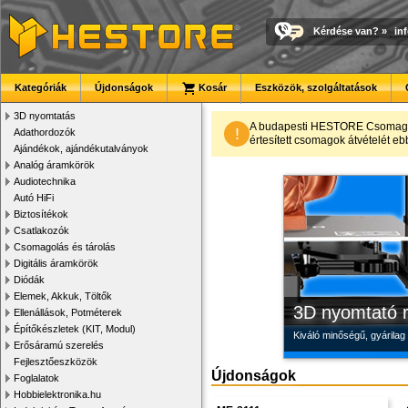
Kérdése van?
»
in
Kategóriák
Újdonságok
Kosár
Eszközök, szolgáltatások
3D nyomtatás
Megbízható la
Új PLA filamen
Modulvilág
A budapesti HESTORE CsomagPon
!
Adathordozók
értesített csomagok átvételét eb
Ajándékok, ajándékutalványok
Új, modern megjelenésű 
Kiváló árfekvésű, sok sz
Fejlesztés, szórakozás é
Analóg áramkörök
Audiotechnika
Autó HiFi
Biztosítékok
Csatlakozók
Csomagolás és tárolás
Digitális áramkörök
Diódák
Elemek, Akkuk, Töltők
3D nyomtató r
Ellenállások, Potméterek
Építőkészletek (KIT, Modul)
Kiváló minőségű, gyárilag
Erősáramú szerelés
Fejlesztőeszközök
Újdonságok
Foglalatok
Hobbielektronika.hu