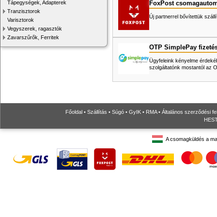
FoxPost csomagautom
Tápegységek, Adapterek
Tranzisztorok
Új partnerrel bővítettük száll
Varisztorok
Vegyszerek, ragasztók
Zavarszűrők, Ferritek
OTP SimplePay fizeté
Ügyfeleink kényelme érdekéb
szolgáltatónk mostantól az
Főoldal
•
Szállítás
•
Súgó
•
GyIK
•
RMA
•
Általános szerződési fe
HESTO
A csomagküldés a ma