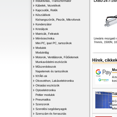
LABD-24-7-150
Induktivitás, Transzformátor
Kábelek, Vezetékek
Kapcsolók, Relék
Készülékek
Kishangszórók, Piezók, Mikrofonok
Kondenzátor
Kristályok
Matricák, Feliratok
Méréstechnika
Lineáris mozgató 
7mm/s, 1500N, 1
Mini PC, ipari PC, tartozékok
Modulok
Modulvilág
Motorok, Ventilátorok, Fűtőelemek
Hírek, cikke
Munkavédelmi eszközök
Műszerdobozok
Mos
Napelemek és tartozékok
NYÁK-ok
A m
Okosotthon, Lakáselektronika
kor
Oktatási eszközök
Optoelektronika
Tö
Peltier modulok
Pneumatika
A G
Szenzorok
üze
lefe
Szerelési segédanyagok
Szerszám és forrasztás