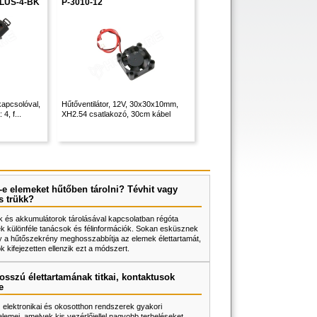
LUS-4-BK
P-3010-12
 kapcsolóval,
Hűtőventilátor, 12V, 30x30x10mm,
4, f...
XH2.54 csatlakozó, 30cm kábel
e elemeket hűtőben tárolni? Tévhit vagy
s trükk?
 és akkumulátorok tárolásával kapcsolatban régóta
k különféle tanácsok és félinformációk. Sokan esküsznek
y a hűtőszekrény meghosszabbítja az elemek élettartamát,
 kifejezetten ellenzik ezt a módszert.
osszú élettartamának titkai, kontaktusok
e
z elektronikai és okosotthon rendszerek gyakori
lemei, amelyek kis vezérlőjellel nagyobb terheléseket