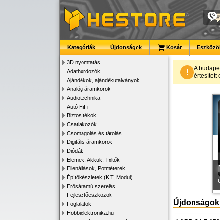
Kategóriák
Újdonságok
Kosár
Eszközök
3D nyomtatás
A budape
!
Adathordozók
értesítet
Ajándékok, ajándékutalványok
K
Analóg áramkörök
Audiotechnika
Autó HiFi
Biztosítékok
Csatlakozók
Csomagolás és tárolás
Digitális áramkörök
Diódák
Elemek, Akkuk, Töltők
Ellenállások, Potméterek
Építőkészletek (KIT, Modul)
Erősáramú szerelés
Fejlesztőeszközök
Újdonságok
Foglalatok
Hobbielektronika.hu