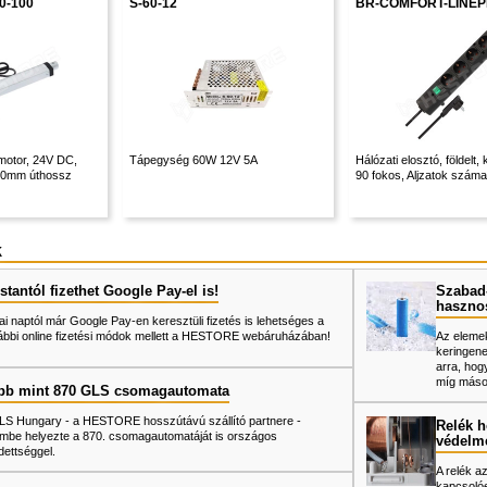
0-100
S-60-12
BR-COMFORT-LINEP
motor, 24V DC,
Tápegység 60W 12V 5A
Hálózati elosztó, földelt,
00mm úthossz
90 fokos, Aljzatok száma: 
k
tantól fizethet Google Pay-el is!
Szabad-
haszno
ai naptól már Google Pay-en keresztüli fizetés is lehetséges a
ábbi online fizetési módok mellett a HESTORE webáruházában!
Az elemek
keringene
arra, hog
míg mások
bb mint 870 GLS csomagautomata
LS Hungary - a HESTORE hosszútávú szállító partnere -
Relék h
mbe helyezte a 870. csomagautomatáját is országos
védelm
dettséggel.
A relék a
kapcsolóe