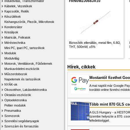
FRN0W2J068JA10
Induktivitás, Transzformátor
Kábelek, Vezetékek
Kapcsolók, Relék
Készülékek
Kishangszórók, Piezók, Mikrofonok
Kondenzátor
Kristályok
Matricák, Feliratok
Méréstechnika
Biztosíték ellenállás, metal film, 6.8Ω,
THT, 500mW, ±5%
Mini PC, ipari PC, tartozékok
Modulok
Modulvilág
Motorok, Ventilátorok, Fűtőelemek
Hírek, cikkek
Munkavédelmi eszközök
Műszerdobozok
Mostantól fizethet Goo
Napelemek és tartozékok
NYÁK-ok
A mai naptól már Google Pay-
Okosotthon, Lakáselektronika
korábbi online fizetési mó
Oktatási eszközök
Optoelektronika
Több mint 870 GLS c
Peltier modulok
Pneumatika
A GLS Hungary - a HESTORE 
Szenzorok
üzembe helyezte a 870. cso
lefedettséggel.
Szerelési segédanyagok
Szerszám és forrasztás