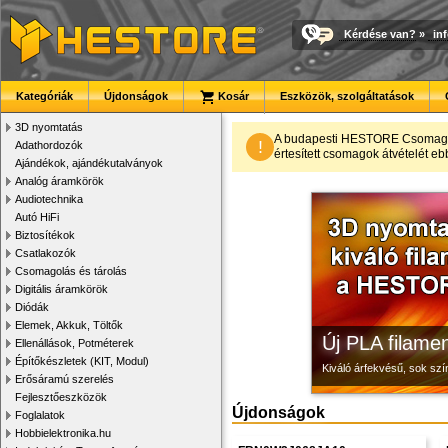
Kérdése van?
»
in
Kategóriák
Újdonságok
Kosár
Eszközök, szolgáltatások
3D nyomtatás
3D nyomtató r
Modulvilág
Megbízható la
A budapesti HESTORE CsomagPon
!
Adathordozók
értesített csomagok átvételét eb
Ajándékok, ajándékutalványok
Kiváló minőségű, gyárilag
Fejlesztés, szórakozás é
Új, modern megjelenésű 
Analóg áramkörök
Audiotechnika
Autó HiFi
Biztosítékok
Csatlakozók
Csomagolás és tárolás
Digitális áramkörök
Diódák
Elemek, Akkuk, Töltők
Új PLA filamen
Ellenállások, Potméterek
Építőkészletek (KIT, Modul)
Kiváló árfekvésű, sok sz
Erősáramú szerelés
Fejlesztőeszközök
Újdonságok
Foglalatok
Hobbielektronika.hu