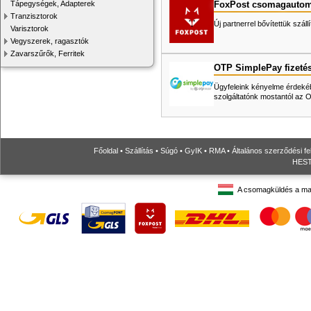
FoxPost csomagautom
Tápegységek, Adapterek
Tranzisztorok
Új partnerrel bővítettük száll
Varisztorok
Vegyszerek, ragasztók
Zavarszűrők, Ferritek
OTP SimplePay fizeté
Ügyfeleink kényelme érdekéb
szolgáltatónk mostantól az
Főoldal
•
Szállítás
•
Súgó
•
GyIK
•
RMA
•
Általános szerződési fe
HESTO
A csomagküldés a ma