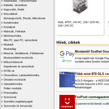
Induktivitás, Transzformátor
Kábelek, Vezetékek
Kapcsolók, Relék
Készülékek
Kishangszórók, Piezók, Mikrofonok
Relé, 4PDT, 24V AC, 10A / 110V AC,
Kondenzátor
10A / 24V DC
Kristályok
Matricák, Feliratok
Méréstechnika
Mini PC, ipari PC, tartozékok
Hírek, cikkek
Modulok
Modulvilág
Mostantól fizethet Goo
Motorok, Ventilátorok, Fűtőelemek
Munkavédelmi eszközök
A mai naptól már Google Pay-
korábbi online fizetési mó
Műszerdobozok
Napelemek és tartozékok
NYÁK-ok
Több mint 870 GLS c
Okosotthon, Lakáselektronika
Oktatási eszközök
A GLS Hungary - a HESTORE 
üzembe helyezte a 870. cso
Optoelektronika
lefedettséggel.
Peltier modulok
Pneumatika
FoxPost csomagautom
Szenzorok
Szerelési segédanyagok
Új partnerrel bővítettük száll
Szerszám és forrasztás