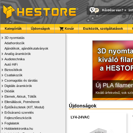
Kérdése van?
»
in
Megbízható la
Modulvilág
3D nyomtató r
Kategóriák
Újdonságok
Kosár
Eszközök, szolgáltatások
Új, modern megjelenésű 
Fejlesztés, szórakozás é
Kiváló minőségű, gyárilag
3D nyomtatás
Adathordozók
Ajándékok, ajándékutalványok
Analóg áramkörök
Audiotechnika
Autó HiFi
Biztosítékok
Csatlakozók
Csomagolás és tárolás
Új PLA filamen
Digitális áramkörök
Diódák
Kiváló árfekvésű, sok sz
Elemek, Akkuk, Töltők
Ellenállások, Potméterek
Újdonságok
Építőkészletek (KIT, Modul)
Erősáramú szerelés
LY4-24VAC
Fejlesztőeszközök
Foglalatok
Hobbielektronika.hu