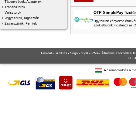
Tápegységek, Adapterek
Tranzisztorok
OTP SimplePay fizeté
Varisztorok
Vegyszerek, ragasztók
Ügyfeleink kényelme érdekéb
Zavarszűrők, Ferritek
szolgáltatónk mostantól az
Főoldal
•
Szállítás
•
Súgó
•
GyIK
•
RMA
•
Általános szerződési fe
HESTO
A csomagküldés a ma