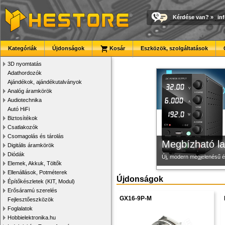
Kérdése van?
»
in
Modulvilág
Új PLA filamen
3D nyomtató r
Kategóriák
Újdonságok
Kosár
Eszközök, szolgáltatások
Fejlesztés, szórakozás é
Kiváló árfekvésű, sok sz
Kiváló minőségű, gyárilag
3D nyomtatás
Adathordozók
Ajándékok, ajándékutalványok
Analóg áramkörök
Audiotechnika
Autó HiFi
Biztosítékok
Csatlakozók
Csomagolás és tárolás
Megbízható la
Digitális áramkörök
Diódák
Új, modern megjelenésű 
Elemek, Akkuk, Töltők
Ellenállások, Potméterek
Újdonságok
Építőkészletek (KIT, Modul)
Erősáramú szerelés
GX16-9P-M
Fejlesztőeszközök
Foglalatok
Hobbielektronika.hu