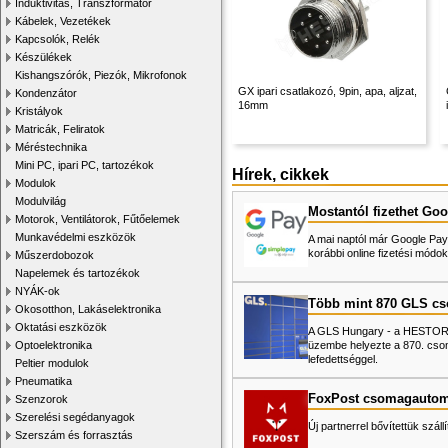
Induktivitás, Transzformátor
Kábelek, Vezetékek
Kapcsolók, Relék
Készülékek
Kishangszórók, Piezók, Mikrofonok
GX ipari csatlakozó, 9pin, apa, aljzat,
Kondenzátor
16mm
Kristályok
Matricák, Feliratok
Méréstechnika
Mini PC, ipari PC, tartozékok
Hírek, cikkek
Modulok
Modulvilág
Mostantól fizethet Goo
Motorok, Ventilátorok, Fűtőelemek
Munkavédelmi eszközök
A mai naptól már Google Pay-
korábbi online fizetési mó
Műszerdobozok
Napelemek és tartozékok
NYÁK-ok
Több mint 870 GLS c
Okosotthon, Lakáselektronika
Oktatási eszközök
A GLS Hungary - a HESTORE 
üzembe helyezte a 870. cso
Optoelektronika
lefedettséggel.
Peltier modulok
Pneumatika
FoxPost csomagautom
Szenzorok
Szerelési segédanyagok
Új partnerrel bővítettük száll
Szerszám és forrasztás