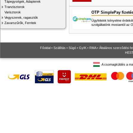
Tápegységek, Adapterek
Tranzisztorok
OTP SimplePay fizeté
Varisztorok
Vegyszerek, ragasztók
Ügyfeleink kényelme érdekéb
Zavarszűrők, Ferritek
szolgáltatónk mostantól az
Főoldal
•
Szállítás
•
Súgó
•
GyIK
•
RMA
•
Általános szerződési fe
HESTO
A csomagküldés a ma