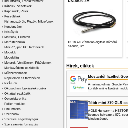
DS18B20-3M
Induktivitás, Transzformátor
Kábelek, Vezetékek
Kapcsolók, Relék
Készülékek
Kishangszórók, Piezók, Mikrofonok
Kondenzátor
Kristályok
Matricák, Feliratok
Méréstechnika
DS18B20 vízhatlan digitális hőmérő
szonda, 3m
Mini PC, ipari PC, tartozékok
Modulok
Modulvilág
Motorok, Ventilátorok, Fűtőelemek
Hírek, cikkek
Munkavédelmi eszközök
Műszerdobozok
Mostantól fizethet Goo
Napelemek és tartozékok
NYÁK-ok
A mai naptól már Google Pay-
Okosotthon, Lakáselektronika
korábbi online fizetési mó
Oktatási eszközök
Optoelektronika
Több mint 870 GLS c
Peltier modulok
Pneumatika
A GLS Hungary - a HESTORE 
Szenzorok
üzembe helyezte a 870. cso
lefedettséggel.
Szerelési segédanyagok
Szerszám és forrasztás