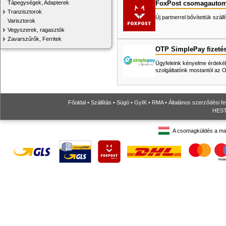
FoxPost csomagautom
Tápegységek, Adapterek
Tranzisztorok
Új partnerrel bővítettük száll
Varisztorok
Vegyszerek, ragasztók
Zavarszűrők, Ferritek
OTP SimplePay fizeté
Ügyfeleink kényelme érdekéb
szolgáltatónk mostantól az
Főoldal
•
Szállítás
•
Súgó
•
GyIK
•
RMA
•
Általános szerződési fe
HESTO
A csomagküldés a ma