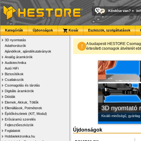
Kérdése van?
»
in
Kategóriák
Újdonságok
Kosár
Eszközök, szolgáltatások
3D nyomtatás
Modulvilág
Megbízható la
Új PLA filamen
A budapesti HESTORE CsomagPon
!
Adathordozók
értesített csomagok átvételét eb
Ajándékok, ajándékutalványok
Fejlesztés, szórakozás é
Új, modern megjelenésű 
Kiváló árfekvésű, sok sz
Analóg áramkörök
Audiotechnika
Autó HiFi
Biztosítékok
Csatlakozók
Csomagolás és tárolás
Digitális áramkörök
Diódák
Elemek, Akkuk, Töltők
3D nyomtató r
Ellenállások, Potméterek
Építőkészletek (KIT, Modul)
Kiváló minőségű, gyárilag
Erősáramú szerelés
Fejlesztőeszközök
Újdonságok
Foglalatok
Hobbielektronika.hu