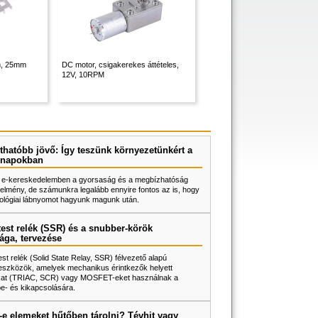
ém, 25mm
DC motor, csigakerekes áttételes,
12V, 10RPM
thatóbb jövő: Így teszünk környezetünkért a
napokban
 e-kereskedelemben a gyorsaság és a megbízhatóság
elmény, de számunkra legalább ennyire fontos az is, hogy
ológiai lábnyomot hagyunk magunk után.
test relék (SSR) és a snubber-körök
ága, tervezése
test relék (Solid State Relay, SSR) félvezető alapú
eszközök, amelyek mechanikus érintkezők helyett
rokat (TRIAC, SCR) vagy MOSFET-eket használnak a
be- és kikapcsolására.
e elemeket hűtőben tárolni? Tévhit vagy