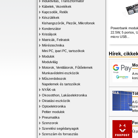
Induktivitás, Transzformátor
Kábelek, Vezetékek
Kapcsolók, Relék
Készülékek
Kishangszórók, Piezók, Mikrofonok
Powerbank module
Kondenzátor
22.5W, 5 portos,
Kristályok
micro USB...
Matricák, Feliratok
Méréstechnika
Mini PC, ipari PC, tartozékok
Hírek, cikke
Modulok
Modulvilág
Mos
Motorok, Ventilátorok, Fűtőelemek
Munkavédelmi eszközök
A m
kor
Műszerdobozok
Napelemek és tartozékok
NYÁK-ok
Tö
Okosotthon, Lakáselektronika
Oktatási eszközök
A G
üze
Optoelektronika
lefe
Peltier modulok
Pneumatika
Fo
Szenzorok
Szerelési segédanyagok
Új p
Szerszám és forrasztás