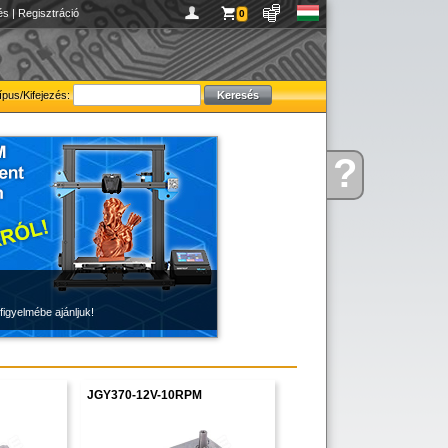
és
|
Regisztráció
0
ípus/Kifejezés:
?
Kérdése
van
figyelmébe ajánljuk!
JGY370-12V-10RPM