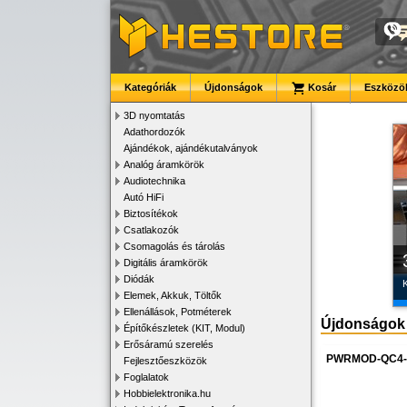
Kategóriák
Újdonságok
Kosár
Eszközök
3D nyomtatás
Adathordozók
Ajándékok, ajándékutalványok
Analóg áramkörök
Audiotechnika
Autó HiFi
Biztosítékok
Csatlakozók
Csomagolás és tárolás
Digitális áramkörök
Diódák
K
Elemek, Akkuk, Töltők
Ellenállások, Potméterek
Újdonságok
Építőkészletek (KIT, Modul)
Erősáramú szerelés
PWRMOD-QC4
Fejlesztőeszközök
Foglalatok
Hobbielektronika.hu