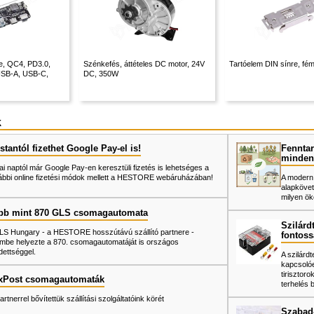
, QC4, PD3.0,
Szénkefés, áttételes DC motor, 24V
Tartóelem DIN sínre, f
 USB-A, USB-C,
DC, 350W
k
tantól fizethet Google Pay-el is!
Fenntar
minden
ai naptól már Google Pay-en keresztüli fizetés is lehetséges a
ábbi online fizetési módok mellett a HESTORE webáruházában!
A modern
alapkövet
milyen ök
bb mint 870 GLS csomagautomata
Szilárd
LS Hungary - a HESTORE hosszútávú szállító partnere -
fontoss
mbe helyezte a 870. csomagautomatáját is országos
dettséggel.
A szilárd
kapcsoló
tiriszto
xPost csomagautomaták
terhelés 
artnerrel bővítettük szállítási szolgáltatóink körét
Szabad-