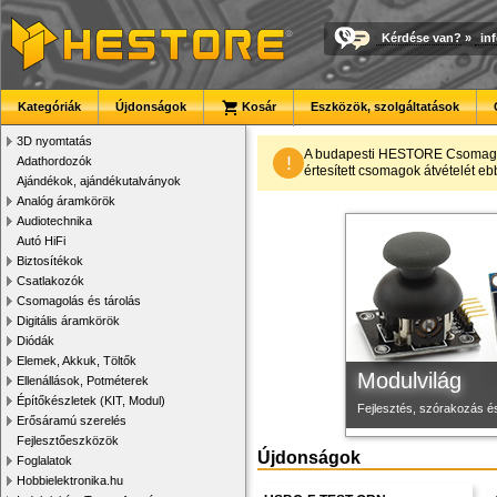
Kérdése van?
»
in
Kategóriák
Újdonságok
Kosár
Eszközök, szolgáltatások
3D nyomtatás
Megbízható la
Új PLA filamen
3D nyomtató r
A budapesti HESTORE CsomagPon
!
Adathordozók
értesített csomagok átvételét eb
Ajándékok, ajándékutalványok
Új, modern megjelenésű 
Kiváló árfekvésű, sok sz
Kiváló minőségű, gyárilag
Analóg áramkörök
Audiotechnika
Autó HiFi
Biztosítékok
Csatlakozók
Csomagolás és tárolás
Digitális áramkörök
Diódák
Elemek, Akkuk, Töltők
Modulvilág
Ellenállások, Potméterek
Építőkészletek (KIT, Modul)
Fejlesztés, szórakozás é
Erősáramú szerelés
Fejlesztőeszközök
Újdonságok
Foglalatok
Hobbielektronika.hu