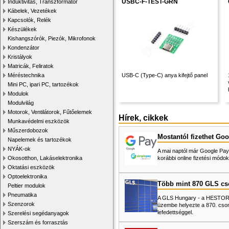
USBC-F-TEST-GRN
Induktivitás, Transzformátor
Kábelek, Vezetékek
Kapcsolók, Relék
Készülékek
Kishangszórók, Piezók, Mikrofonok
Kondenzátor
Kristályok
Matricák, Feliratok
Méréstechnika
USB-C (Type-C) anya kifejtő panel
Mini PC, ipari PC, tartozékok
Modulok
Modulvilág
Motorok, Ventilátorok, Fűtőelemek
Hírek, cikkek
Munkavédelmi eszközök
Műszerdobozok
Mostantól fizethet Goo
Napelemek és tartozékok
NYÁK-ok
A mai naptól már Google Pay-
Okosotthon, Lakáselektronika
korábbi online fizetési mó
Oktatási eszközök
Optoelektronika
Több mint 870 GLS c
Peltier modulok
Pneumatika
A GLS Hungary - a HESTORE 
Szenzorok
üzembe helyezte a 870. cso
lefedettséggel.
Szerelési segédanyagok
Szerszám és forrasztás