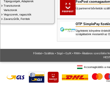
FoxPost csomagautom
Tápegységek, Adapterek
Tranzisztorok
Új partnerrel bővítettük száll
Varisztorok
Vegyszerek, ragasztók
Zavarszűrők, Ferritek
OTP SimplePay fizeté
Ügyfeleink kényelme érdekéb
szolgáltatónk mostantól az
Főoldal
•
Szállítás
•
Súgó
•
GyIK
•
RMA
•
Általános szerződési fe
HESTO
A csomagküldés a ma