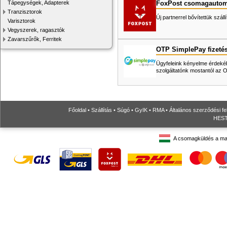
FoxPost csomagautom
Tápegységek, Adapterek
Tranzisztorok
Új partnerrel bővítettük száll
Varisztorok
Vegyszerek, ragasztók
Zavarszűrők, Ferritek
OTP SimplePay fizeté
Ügyfeleink kényelme érdekéb
szolgáltatónk mostantól az
Főoldal
•
Szállítás
•
Súgó
•
GyIK
•
RMA
•
Általános szerződési fe
HESTO
A csomagküldés a ma