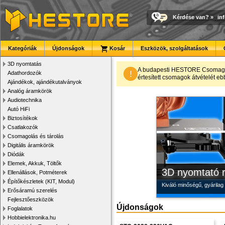
Kérdése van?
»
in
Kategóriák
Újdonságok
Kosár
Eszközök, szolgáltatások
3D nyomtatás
Megbízható la
Modulvilág
Új PLA filamen
A budapesti HESTORE CsomagPon
!
Adathordozók
értesített csomagok átvételét eb
Ajándékok, ajándékutalványok
Új, modern megjelenésű 
Fejlesztés, szórakozás é
Kiváló árfekvésű, sok sz
Analóg áramkörök
Audiotechnika
Autó HiFi
Biztosítékok
Csatlakozók
Csomagolás és tárolás
Digitális áramkörök
Diódák
Elemek, Akkuk, Töltők
3D nyomtató r
Ellenállások, Potméterek
Építőkészletek (KIT, Modul)
Kiváló minőségű, gyárilag
Erősáramú szerelés
Fejlesztőeszközök
Újdonságok
Foglalatok
Hobbielektronika.hu