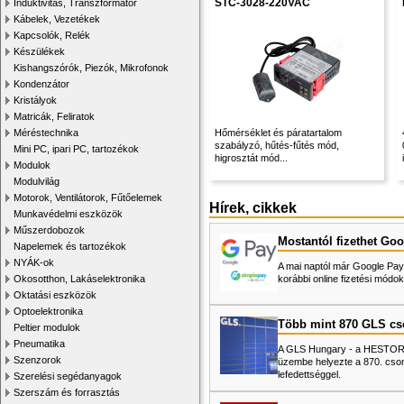
STC-3028-220VAC
Induktivitás, Transzformátor
Kábelek, Vezetékek
Kapcsolók, Relék
Készülékek
Kishangszórók, Piezók, Mikrofonok
Kondenzátor
Kristályok
Matricák, Feliratok
Méréstechnika
Hőmérséklet és páratartalom
szabályzó, hűtés-fűtés mód,
Mini PC, ipari PC, tartozékok
higrosztát mód...
Modulok
Modulvilág
Motorok, Ventilátorok, Fűtőelemek
Hírek, cikkek
Munkavédelmi eszközök
Műszerdobozok
Mostantól fizethet Goo
Napelemek és tartozékok
NYÁK-ok
A mai naptól már Google Pay-
Okosotthon, Lakáselektronika
korábbi online fizetési mó
Oktatási eszközök
Optoelektronika
Több mint 870 GLS c
Peltier modulok
Pneumatika
A GLS Hungary - a HESTORE 
Szenzorok
üzembe helyezte a 870. cso
lefedettséggel.
Szerelési segédanyagok
Szerszám és forrasztás