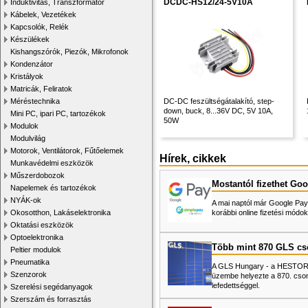
DCDC-HS12/24-5V10A
Induktivitás, Transzformátor
Kábelek, Vezetékek
Kapcsolók, Relék
Készülékek
Kishangszórók, Piezók, Mikrofonok
Kondenzátor
Kristályok
Matricák, Feliratok
Méréstechnika
DC-DC feszültségátalakító, step-
down, buck, 8...36V DC, 5V 10A,
Mini PC, ipari PC, tartozékok
50W
Modulok
Modulvilág
Motorok, Ventilátorok, Fűtőelemek
Hírek, cikkek
Munkavédelmi eszközök
Műszerdobozok
Mostantól fizethet Goo
Napelemek és tartozékok
NYÁK-ok
A mai naptól már Google Pay-
Okosotthon, Lakáselektronika
korábbi online fizetési mó
Oktatási eszközök
Optoelektronika
Több mint 870 GLS c
Peltier modulok
Pneumatika
A GLS Hungary - a HESTORE 
Szenzorok
üzembe helyezte a 870. cso
lefedettséggel.
Szerelési segédanyagok
Szerszám és forrasztás