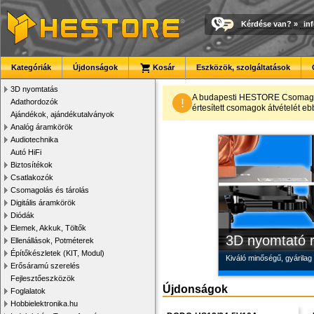
Kérdése van?
»
in
Kategóriák
Újdonságok
Kosár
Eszközök, szolgáltatások
3D nyomtatás
Modulvilág
Új PLA filamen
Megbízható la
A budapesti HESTORE CsomagPon
!
Adathordozók
értesített csomagok átvételét eb
Ajándékok, ajándékutalványok
Fejlesztés, szórakozás é
Kiváló árfekvésű, sok sz
Új, modern megjelenésű 
Analóg áramkörök
Audiotechnika
Autó HiFi
Biztosítékok
Csatlakozók
Csomagolás és tárolás
Digitális áramkörök
Diódák
Elemek, Akkuk, Töltők
3D nyomtató r
Ellenállások, Potméterek
Építőkészletek (KIT, Modul)
Kiváló minőségű, gyárilag
Erősáramú szerelés
Fejlesztőeszközök
Újdonságok
Foglalatok
Hobbielektronika.hu