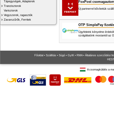
FoxPost csomagautom
Tápegységek, Adapterek
Tranzisztorok
Új partnerrel bővítettük száll
Varisztorok
Vegyszerek, ragasztók
Zavarszűrők, Ferritek
OTP SimplePay fizeté
Ügyfeleink kényelme érdekéb
szolgáltatónk mostantól az
Főoldal
•
Szállítás
•
Súgó
•
GyIK
•
RMA
•
Általános szerződési fe
HESTO
A csomagküldés a ma