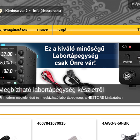
Belép
Kérdése van?
»
info@hestore.hu
3D nyomtató raktárról
Új PLA filamentek készletről
Modulvilág
T
, szolgáltatások
Cikkek
Súgó
iváló minőségű, gyárilag félkészre szerelt, gyors és csendes 3D nyomtató. B2B partnereink 
Kiváló árfekvésű, sok színben elérhető 1.75 mm-es PLA filamentek a HESTORE kínálatában
Fejlesztés, szórakozás és robotika, a HESTORE-tól
Megbízható labortápegység készletről
Új, modern megjelenésű és megbízható labortápegység, a HESTORE kínálatában
4007841070915
4AWG-8-50-BK