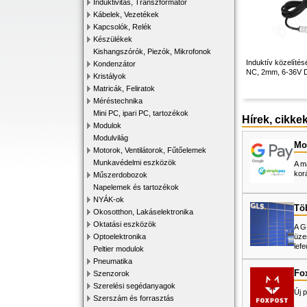
Induktivitás, Transzformátor
Kábelek, Vezetékek
Kapcsolók, Relék
Készülékek
Kishangszórók, Piezók, Mikrofonok
Induktív közelíté
Kondenzátor
NC, 2mm, 6-36V 
Kristályok
Matricák, Feliratok
Méréstechnika
Mini PC, ipari PC, tartozékok
Hírek, cikke
Modulok
Modulvilág
Mos
Motorok, Ventilátorok, Fűtőelemek
Munkavédelmi eszközök
A m
kor
Műszerdobozok
Napelemek és tartozékok
NYÁK-ok
Tö
Okosotthon, Lakáselektronika
Oktatási eszközök
A G
üze
Optoelektronika
lefe
Peltier modulok
Pneumatika
Fo
Szenzorok
Szerelési segédanyagok
Új p
Szerszám és forrasztás