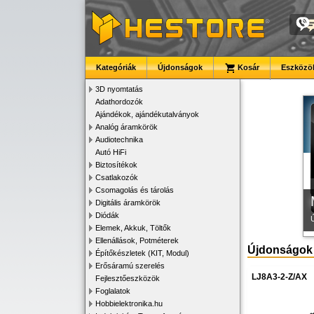
Kategóriák
Újdonságok
Kosár
Eszközök
K
3D nyomtatás
Adathordozók
Ajándékok, ajándékutalványok
Analóg áramkörök
Audiotechnika
Autó HiFi
Biztosítékok
Csatlakozók
Csomagolás és tárolás
Digitális áramkörök
Diódák
Elemek, Akkuk, Töltők
Ellenállások, Potméterek
Újdonságok
Építőkészletek (KIT, Modul)
Erősáramú szerelés
LJ8A3-2-Z/AX
Fejlesztőeszközök
Foglalatok
Hobbielektronika.hu