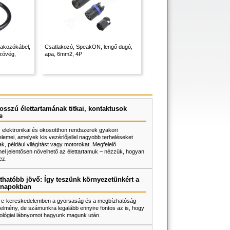
akozókábel,
Csatlakozó, SpeakON, lengő dugó,
zóvég,
apa, 6mm2, 4P
osszú élettartamának titkai, kontaktusok
e
z elektronikai és okosotthon rendszerek gyakori
lemei, amelyek kis vezérlőjellel nagyobb terheléseket
k, például világítást vagy motorokat. Megfelelő
l jelentősen növelhető az élettartamuk – nézzük, hogyan
ez.
thatóbb jövő: Így teszünk környezetünkért a
napokban
 e-kereskedelemben a gyorsaság és a megbízhatóság
elmény, de számunkra legalább ennyire fontos az is, hogy
ológiai lábnyomot hagyunk magunk után.