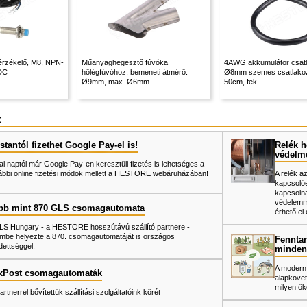
sérzékelő, M8, NPN-
Műanyaghegesztő fúvóka
4AWG akkumulátor csatl
DC
hőlégfúvóhoz, bemeneti átmérő:
Ø8mm szemes csatlako
Ø9mm, max. Ø6mm ...
50cm, fek...
k
tantól fizethet Google Pay-el is!
Relék h
védelm
ai naptól már Google Pay-en keresztüli fizetés is lehetséges a
ábbi online fizetési módok mellett a HESTORE webáruházában!
A relék a
kapcsolóe
kapcsolna
védelemme
bb mint 870 GLS csomagautomata
érhető el 
LS Hungary - a HESTORE hosszútávú szállító partnere -
mbe helyezte a 870. csomagautomatáját is országos
Fenntar
dettséggel.
minden
A modern
xPost csomagautomaták
alapkövet
milyen ök
artnerrel bővítettük szállítási szolgáltatóink körét