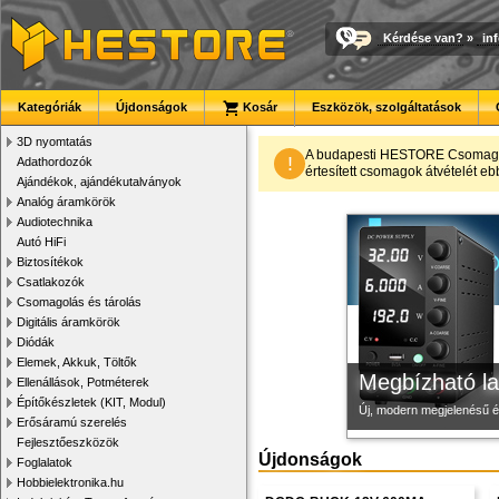
Kérdése van?
»
in
Kategóriák
Újdonságok
Kosár
Eszközök, szolgáltatások
3D nyomtatás
Modulvilág
3D nyomtató r
Új PLA filamen
A budapesti HESTORE CsomagPon
!
Adathordozók
értesített csomagok átvételét eb
Ajándékok, ajándékutalványok
Fejlesztés, szórakozás é
Kiváló minőségű, gyárilag
Kiváló árfekvésű, sok sz
Analóg áramkörök
Audiotechnika
Autó HiFi
Biztosítékok
Csatlakozók
Csomagolás és tárolás
Digitális áramkörök
Diódák
Elemek, Akkuk, Töltők
Megbízható la
Ellenállások, Potméterek
Építőkészletek (KIT, Modul)
Új, modern megjelenésű 
Erősáramú szerelés
Fejlesztőeszközök
Újdonságok
Foglalatok
Hobbielektronika.hu