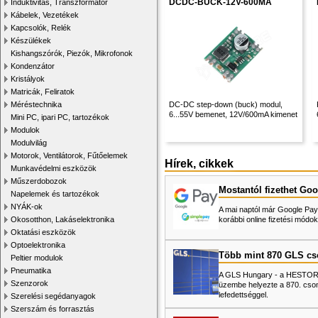
DCDC-BUCK-12V-600MA
Induktivitás, Transzformátor
Kábelek, Vezetékek
Kapcsolók, Relék
Készülékek
Kishangszórók, Piezók, Mikrofonok
Kondenzátor
Kristályok
Matricák, Feliratok
Méréstechnika
DC-DC step-down (buck) modul,
6...55V bemenet, 12V/600mA kimenet
Mini PC, ipari PC, tartozékok
Modulok
Modulvilág
Motorok, Ventilátorok, Fűtőelemek
Hírek, cikkek
Munkavédelmi eszközök
Műszerdobozok
Mostantól fizethet Goo
Napelemek és tartozékok
NYÁK-ok
A mai naptól már Google Pay-
Okosotthon, Lakáselektronika
korábbi online fizetési mó
Oktatási eszközök
Optoelektronika
Több mint 870 GLS c
Peltier modulok
Pneumatika
A GLS Hungary - a HESTORE 
Szenzorok
üzembe helyezte a 870. cso
lefedettséggel.
Szerelési segédanyagok
Szerszám és forrasztás