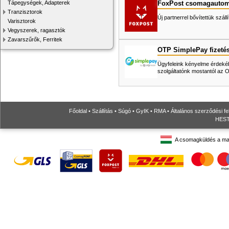
FoxPost csomagautom
Tápegységek, Adapterek
Tranzisztorok
Új partnerrel bővítettük száll
Varisztorok
Vegyszerek, ragasztók
Zavarszűrők, Ferritek
OTP SimplePay fizeté
Ügyfeleink kényelme érdekéb
szolgáltatónk mostantól az
Főoldal
•
Szállítás
•
Súgó
•
GyIK
•
RMA
•
Általános szerződési fe
HESTO
A csomagküldés a ma