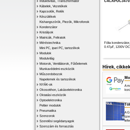
C4CAPUC3470
Induktivitás, Transzformátor
Kábelek, Vezetékek
Kapcsolók, Relék
Készülékek
Kishangszórók, Piezók, Mikrofonok
Kondenzátor
Kristályok
Matricák, Feliratok
Méréstechnika
Fólia kondenzátor,
0.47µF, 1200V D
Mini PC, ipari PC, tartozékok
Modulok
Modulvilág
Motorok, Ventilátorok, Fűtőelemek
Hírek, cikke
Munkavédelmi eszközök
Műszerdobozok
Mos
Napelemek és tartozékok
NYÁK-ok
A m
Okosotthon, Lakáselektronika
kor
Oktatási eszközök
Optoelektronika
Tö
Peltier modulok
Pneumatika
A G
Szenzorok
üze
lefe
Szerelési segédanyagok
Szerszám és forrasztás