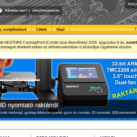
Belép
Kérdése van?
»
info@hestore.hu
T
, szolgáltatások
Cikkek
Súgó
Új PLA filamentek készletről
Megbízható labortápegység készletről
Modulvilág
sti HESTORE CsomagPont (Cziráki utcai átvevőhely) 2026. augusztus 8-án,
szomba
t csomagok átvételét ebben az időintervallumban is biztosítjuk Ügyfeleink részére.
Kiváló árfekvésű, sok színben elérhető 1.75 mm-es PLA filamentek a HESTORE kínálatában
Új, modern megjelenésű és megbízható labortápegység, a HESTORE kínálatában
Fejlesztés, szórakozás és robotika, a HESTORE-tól
3D nyomtató raktárról
iváló minőségű, gyárilag félkészre szerelt, gyors és csendes 3D nyomtató. B2B partnereink 