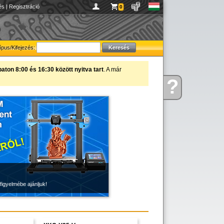
és
|
Regisztráció
0
ípus/Kifejezés:
ton 8:00 és 16:30 között nyitva tart
. A már
?
Kérdése
van
figyelmébe ajánljuk!