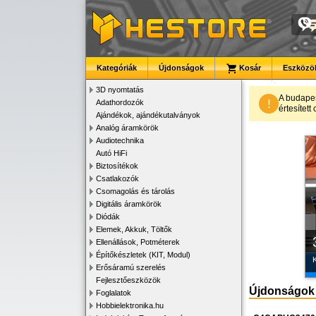
Kategóriák
Újdonságok
Kosár
Eszközök
3D nyomtatás
A budape
!
Adathordozók
értesítet
Ajándékok, ajándékutalványok
Analóg áramkörök
Audiotechnika
Autó HiFi
Biztosítékok
Csatlakozók
Csomagolás és tárolás
Digitális áramkörök
Diódák
Elemek, Akkuk, Töltők
Ellenállások, Potméterek
Építőkészletek (KIT, Modul)
K
Erősáramú szerelés
Fejlesztőeszközök
Újdonságok
Foglalatok
Hobbielektronika.hu