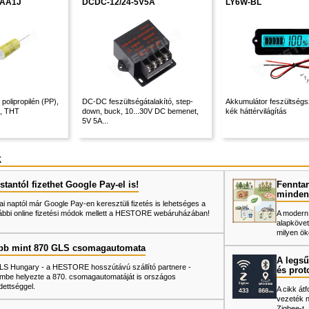
AA1J
DCDC-12/24-5V5A
LY6W-BL
 polipropilén (PP),
DC-DC feszültségátalakító, step-
Akkumulátor feszültségsz
C, THT
down, buck, 10...30V DC bemenet,
kék háttérvilágítás
5V 5A...
k
tantól fizethet Google Pay-el is!
Fenntar
minden
ai naptól már Google Pay-en keresztüli fizetés is lehetséges a
ábbi online fizetési módok mellett a HESTORE webáruházában!
A modern
alapkövet
milyen ök
bb mint 870 GLS csomagautomata
A legsű
LS Hungary - a HESTORE hosszútávú szállító partnere -
és prot
mbe helyezte a 870. csomagautomatáját is országos
dettséggel.
A cikk át
vezeték né
Zigbee-t