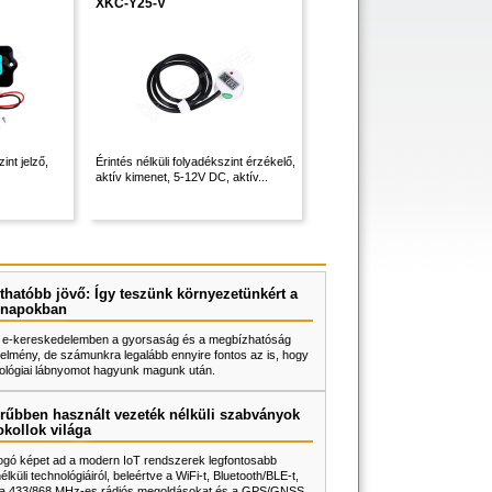
XKC-Y25-V
int jelző,
Érintés nélküli folyadékszint érzékelő,
aktív kimenet, 5-12V DC, aktív...
thatóbb jövő: Így teszünk környezetünkért a
napokban
 e-kereskedelemben a gyorsaság és a megbízhatóság
elmény, de számunkra legalább ennyire fontos az is, hogy
ológiai lábnyomot hagyunk magunk után.
rűbben használt vezeték nélküli szabványok
okollok világa
fogó képet ad a modern IoT rendszerek legfontosabb
lküli technológiáiról, beleértve a WiFi-t, Bluetooth/BLE-t,
, a 433/868 MHz-es rádiós megoldásokat és a GPS/GNSS